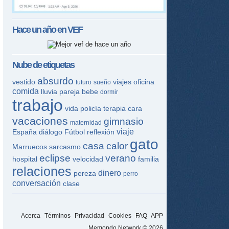
Hace un año en
VEF
Nube de etiquetas
absurdo
vestido
viajes
oficina
futuro
sueño
comida
lluvia
pareja
bebe
dormir
trabajo
vida
policía
terapia
cara
vacaciones
gimnasio
maternidad
viaje
España
diálogo
Fútbol
reflexión
gato
casa
calor
Marruecos
sarcasmo
eclipse
verano
hospital
velocidad
familia
relaciones
dinero
pereza
perro
conversación
clase
Acerca
Términos
Privacidad
Cookies
FAQ
APP
Memondo Network © 2026