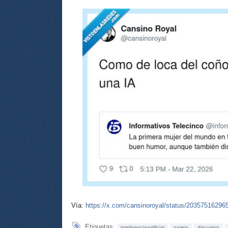
Vía:
https://x.com/cansinoroyal/status/2035751629
Etiquetas:
inteligenciaartificial
pareja
discusion