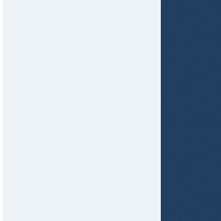
tir
ame