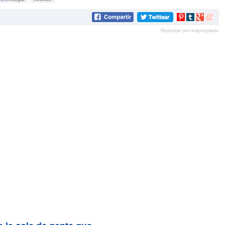
Compartir
Compartir
Compartir
Compar
en
en
en
en
Reportar por inapropiado
Pinterest
tumblr
Google+
mene