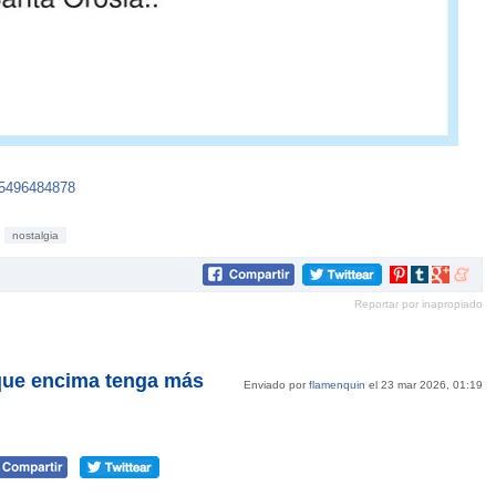
35496484878
nostalgia
Compartir
Compartir
Compartir
Compar
en
en
en
en
Reportar por inapropiado
Pinterest
tumblr
Google+
mene
 que encima tenga más
Enviado por
flamenquin
el 23 mar 2026, 01:19