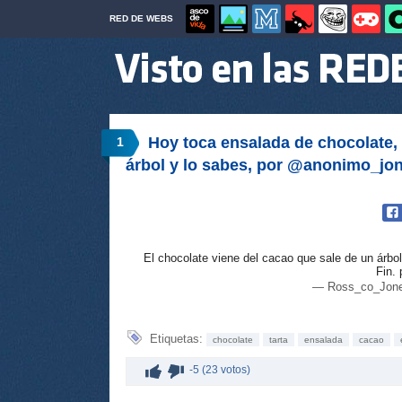
RED DE WEBS
Hoy toca ensalada de chocolate,
1
árbol y lo sabes, por @anonimo_jo
El chocolate viene del cacao que sale de un árbol
Fin.
— Ross_co_Jone
Etiquetas:
chocolate
tarta
ensalada
cacao
-5 (23 votos)