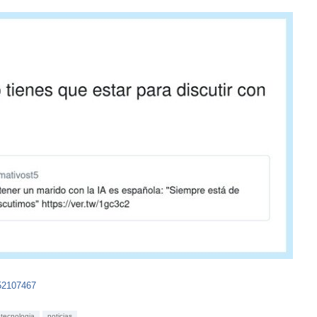
652107467
tecnologia
noticias