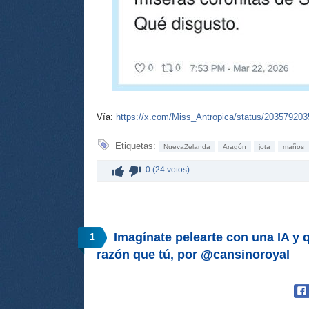
Vía:
https://x.com/Miss_Antropica/status/20357920
Etiquetas:
NuevaZelanda
Aragón
jota
maños
0 (24 votos)
Imagínate pelearte con una IA y
1
razón que tú, por @cansinoroyal