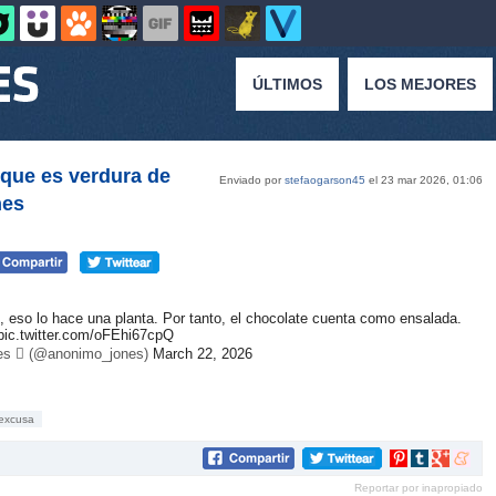
ÚLTIMOS
LOS MEJORES
 que es verdura de
Enviado por
stefaogarson45
el 23 mar 2026, 01:06
nes
, eso lo hace una planta. Por tanto, el chocolate cuenta como ensalada.
pic.twitter.com/oFEhi67cpQ
s  (@anonimo_jones)
March 22, 2026
excusa
Compartir
Compartir
Compartir
Compar
en
en
en
en
Reportar por inapropiado
Pinterest
tumblr
Google+
mene