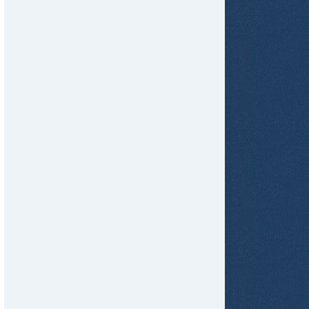
tir
ame