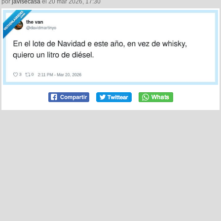
por
javisecasa
el 20 mar 2026, 17:30
9
0
Se va a llevar golpes por @supermanumolina
por
kidnash
el 20 mar 2026, 15:11