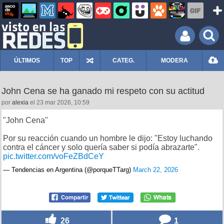
ÚLTIMOS
TOP
CATEG.
MODERA
John Cena se ha ganado mi respeto con su actitud
por
alexia
el 23 mar 2026, 10:59
"John Cena"
Por su reacción cuando un hombre le dijo: "Estoy luchando
contra el cáncer y solo quería saber si podía abrazarte".
pic.twitter.com/voFeZBdCeY
— Tendencias en Argentina (@porqueTTarg)
March 22, 2026
26
1