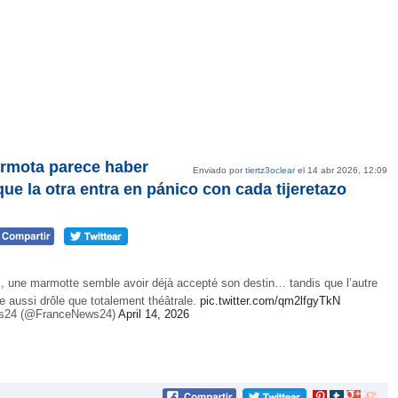
armota parece haber
Enviado por
tiertz3oclear
el 14 abr 2026, 12:09
e la otra entra en pánico con cada tijeretazo
s, une marmotte semble avoir déjà accepté son destin… tandis que l’autre
 aussi drôle que totalement théâtrale.
pic.twitter.com/qm2lfgyTkN
s24 (@FranceNews24)
April 14, 2026
Compartir
Compartir
Compartir
Compar