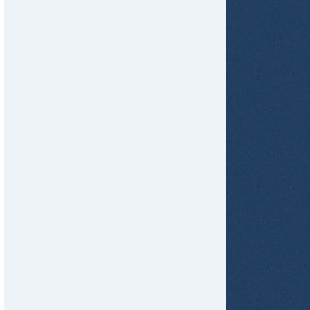
tir
ame