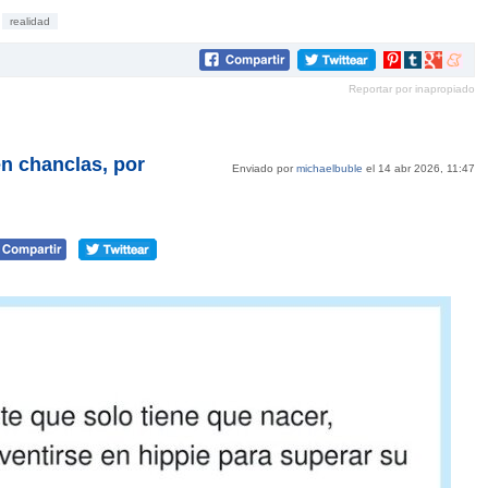
realidad
Compartir
Compartir
Compartir
Compar
en
en
en
en
Reportar por inapropiado
Pinterest
tumblr
Google+
mene
en chanclas, por
Enviado por
michaelbuble
el 14 abr 2026, 11:47