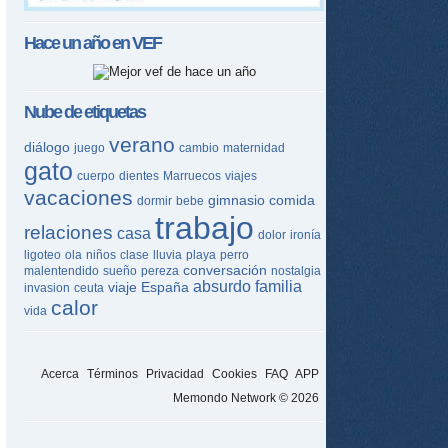
Hace un año en
VEF
Nube de etiquetas
verano
diálogo
juego
cambio
maternidad
gato
cuerpo
dientes
Marruecos
viajes
vacaciones
gimnasio
comida
dormir
bebe
trabajo
relaciones
casa
dolor
ironía
ligoteo
ola
niños
clase
lluvia
playa
perro
conversación
malentendido
sueño
pereza
nostalgia
absurdo
familia
viaje
España
invasion
ceuta
calor
vida
Acerca
Términos
Privacidad
Cookies
FAQ
APP
Memondo Network © 2026