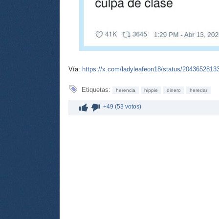
Vía:
https://x.com/ladyleafeon18/status/204365281
Etiquetas:
herencia
hippie
dinero
heredar
+49 (53 votos)