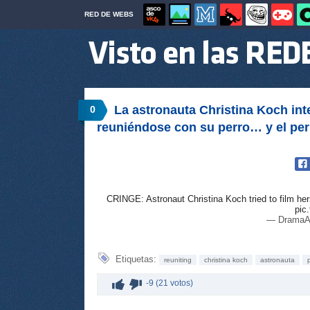
RED DE WEBS
La astronauta Christina Koch int
0
reuniéndose con su perro… y el perr
CRINGE: Astronaut Christina Koch tried to film hers
pic
— DramaAl
Etiquetas:
reuniting
christina koch
astronauta
-9 (21 votos)