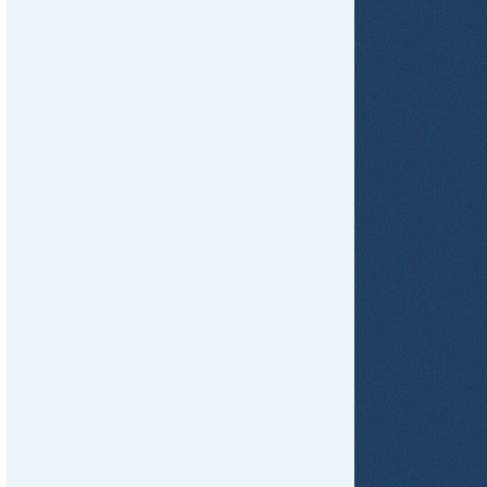
tir
ame