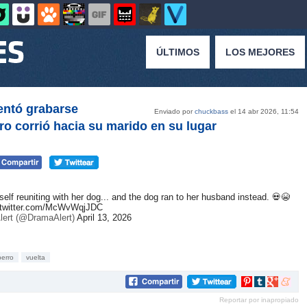
ÚLTIMOS
LOS MEJORES
entó grabarse
Enviado por
chuckbass
el 14 abr 2026, 11:54
o corrió hacia su marido en su lugar
elf reuniting with her dog... and the dog ran to her husband instead. 💀😭
.twitter.com/McWvWqjJDC
ert (@DramaAlert)
April 13, 2026
perro
vuelta
Compartir
Compartir
Compartir
Compar
en
en
en
en
Reportar por inapropiado
Pinterest
tumblr
Google+
mene