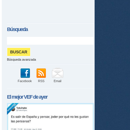
Búsqueda
Búsqueda avanzada
Facebook
RSS
Email
El mejor
VEF
de ayer