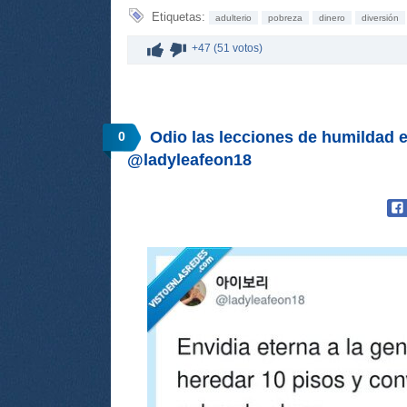
Etiquetas:
adulterio
pobreza
dinero
diversión
+47 (51 votos)
Odio las lecciones de humildad 
0
@ladyleafeon18