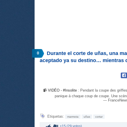
Durante el corte de uñas, una m
0
aceptado ya su destino… mientras qu
📹 VIDÉO -
#Insolite
: Pendant la coupe des griffe
panique à chaque coup de coupe. Une scène
— FranceNew
Etiquetas:
marmota
uñas
cortar
+15 (29 votos)