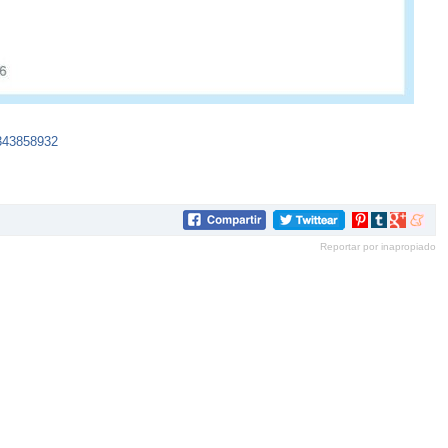
3343858932
Compartir
Compartir
Compartir
Compar
en
en
en
en
Reportar por inapropiado
Pinterest
tumblr
Google+
mene