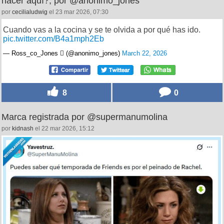
hacer aquí?, por @anonimo_jones
por
cecilialudwig
el 23 mar 2026, 07:30
Cuando vas a la cocina y se te olvida a por qué has ido.
pic.twitter.com/B4a1mph2Eb
— Ross_co_Jones  (@anonimo_jones)
March 22, 2026
8
0
Marca registrada por @supermanumolina
por
kidnash
el 22 mar 2026, 15:12