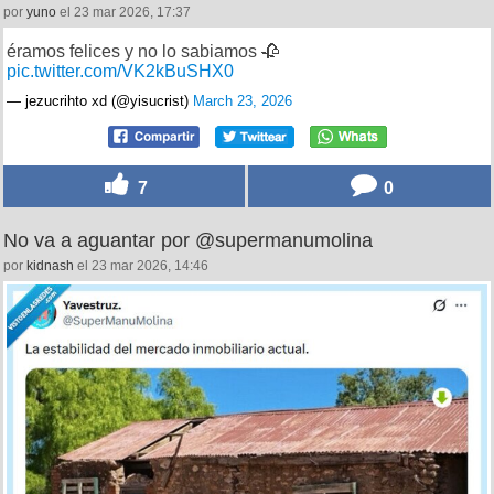
por
yuno
el 23 mar 2026, 17:37
éramos felices y no lo sabiamos 🥀
pic.twitter.com/VK2kBuSHX0
— jezucrihto xd (@yisucrist)
March 23, 2026
7
0
No va a aguantar por @supermanumolina
por
kidnash
el 23 mar 2026, 14:46