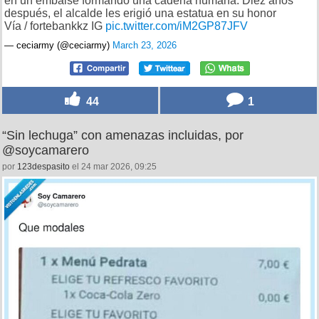
en un embalse formando una cadena humana. Diez años
después, el alcalde les erigió una estatua en su honor
Vía / fortebankkz IG
pic.twitter.com/iM2GP87JFV
— ceciarmy (@ceciarmy)
March 23, 2026
44
1
“Sin lechuga” con amenazas incluidas, por
@soycamarero
por
123despasito
el 24 mar 2026, 09:25