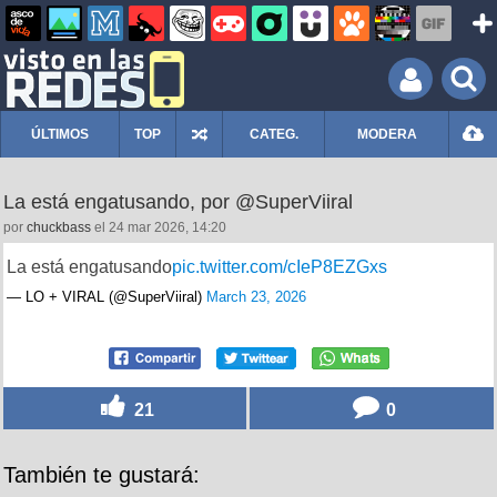
ÚLTIMOS
TOP
CATEG.
MODERA
La está engatusando, por @SuperViiral
por
chuckbass
el 24 mar 2026, 14:20
La está engatusando
pic.twitter.com/cIeP8EZGxs
— LO + VIRAL (@SuperViiral)
March 23, 2026
21
0
También te gustará: