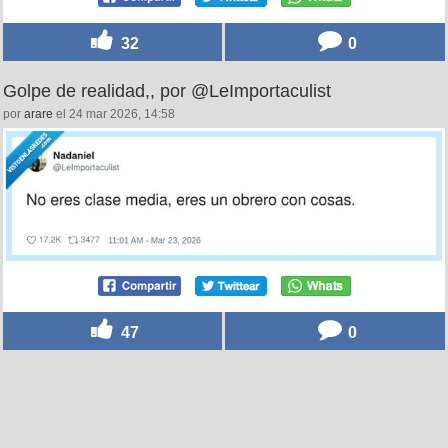
32
0
Golpe de realidad,, por @LeImportaculist
por
arare
el 24 mar 2026, 14:58
47
0