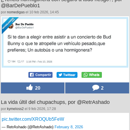
@BarDePueblo1
por
nomedigas
el 10 feb 2026, 14:45
20
2
La vida últil del chupachups, por @RetrAshado
por
kymeloss2
el 9 feb 2026, 17:28
pic.twitter.com/XROQUb5FeW
— RetrAshado (@RetrAshado)
February 8, 2026