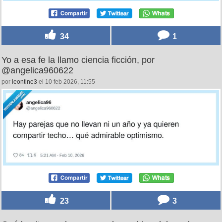
34
1
Yo a esa fe la llamo ciencia ficción, por
@angelica960622
por
leontine3
el 10 feb 2026, 11:55
23
3