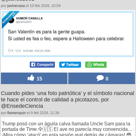
por
javisecasa
el 10 feb 2026, 10:04
15
0
Cuando pides ‘una foto patriótica’ y el símbolo nacional
te hace el control de calidad a picotazos, por
@EnsedeCiencia
por
flamenquin
el 9 feb 2026, 11:39
Trump posó con un águila calva llamada Uncle Sam para la
portada de Time.🦅🇺🇸 El ave no parecía muy convencida…
¡Mira cómo ‘atacó’ en esta sesión real detrás de cámaras! 😳