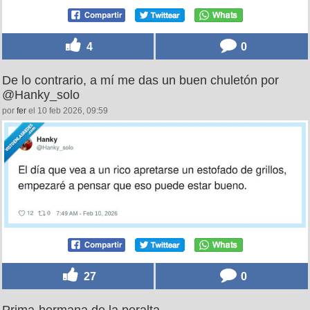
4
0
De lo contrario, a mí me das un buen chuletón por
@Hanky_solo
por
fer
el 10 feb 2026, 09:59
27
0