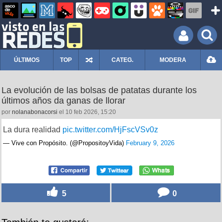
ÚLTIMOS
TOP
CATEG.
MODERA
La evolución de las bolsas de patatas durante los
últimos años da ganas de llorar
por
nolanabonacorsi
el 10 feb 2026, 15:20
La dura realidad
pic.twitter.com/HjFscVSv0z
— Vive con Propósito. (@PropositoyVida)
February 9, 2026
5
0