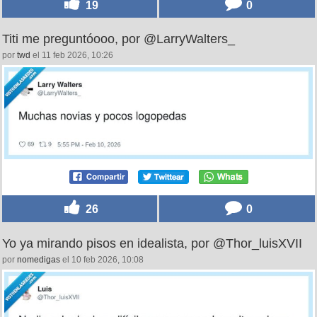
19
0
Titi me preguntóooo, por @LarryWalters_
por
twd
el 11 feb 2026, 10:26
26
0
Yo ya mirando pisos en idealista, por @Thor_luisXVII
por
nomedigas
el 10 feb 2026, 10:08