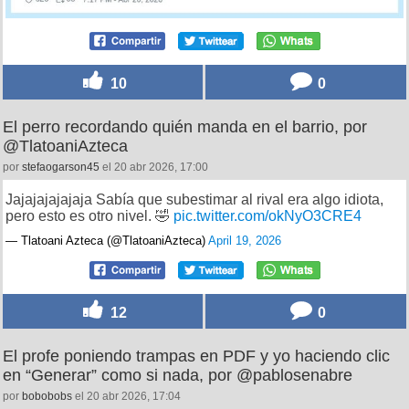
10
0
El perro recordando quién manda en el barrio, por
@TlatoaniAzteca
por
stefaogarson45
el 20 abr 2026, 17:00
Jajajajajajaja Sabía que subestimar al rival era algo idiota,
pero esto es otro nivel. 🤣
pic.twitter.com/okNyO3CRE4
— Tlatoani Azteca (@TlatoaniAzteca)
April 19, 2026
12
0
El profe poniendo trampas en PDF y yo haciendo clic
en “Generar” como si nada, por @pablosenabre
por
bobobobs
el 20 abr 2026, 17:04