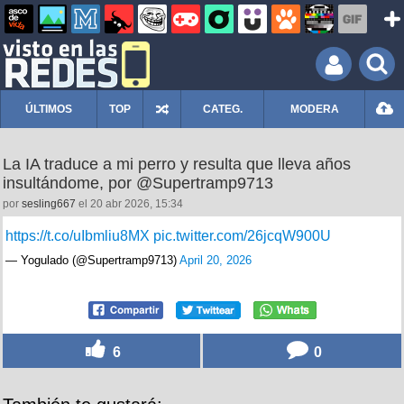
ÚLTIMOS
TOP
CATEG.
MODERA
La IA traduce a mi perro y resulta que lleva años
insultándome, por @Supertramp9713
por
sesling667
el 20 abr 2026, 15:34
https://t.co/uIbmliu8MX
pic.twitter.com/26jcqW900U
— Yogulado (@Supertramp9713)
April 20, 2026
6
0