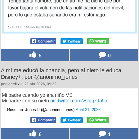
5
0
A mí me educó la chancla, pero al nieto le educa
Disney+, por @anonimo_jones
por
ladeflix
el 21 abr 2026, 09:32
Mi padre cuando yo era niño VS
Mi padre con su nieto
pic.twitter.com/vsojgkJaUu
— Ross_co_Jones  (@anonimo_jones)
April 21, 2026
6
1