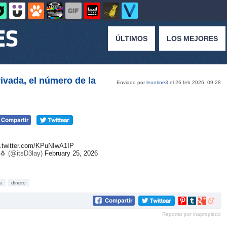
ÚLTIMOS
LOS MEJORES
rivada, el número de la
Enviado por
leontine3
el 26 feb 2026, 09:28
c.twitter.com/KPuNIwA1IP
🐧 (@itsD3lay)
February 25, 2026
a
dinero
Compartir
Compartir
Compartir
Compar
en
en
en
en
Reportar por inapropiado
Pinterest
tumblr
Google+
mene