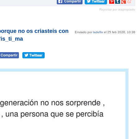
Compartir
Compartir
Compartir
Compar
en
en
en
en
Reportar por inapropiado
Pinterest
tumblr
Google+
mene
orque no os criasteis con
Enviado por
ladeflix
el 25 feb 2026, 10:36
Vis_ti_ma