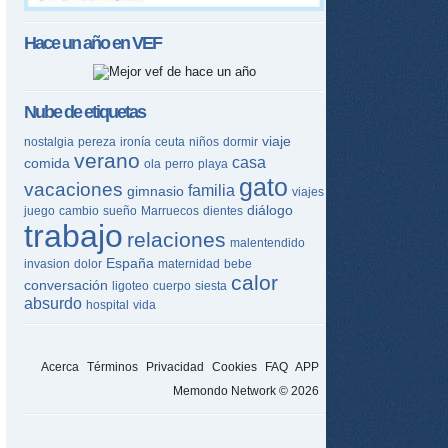
Hace un año en
VEF
Nube de etiquetas
viaje
nostalgia
pereza
ironía
ceuta
niños
dormir
verano
casa
comida
ola
perro
playa
gato
vacaciones
familia
gimnasio
viajes
diálogo
juego
cambio
sueño
Marruecos
dientes
trabajo
relaciones
malentendido
España
invasion
dolor
maternidad
bebe
calor
conversación
ligoteo
cuerpo
siesta
absurdo
hospital
vida
Acerca
Términos
Privacidad
Cookies
FAQ
APP
Memondo Network © 2026