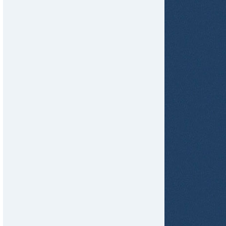
tir
ame