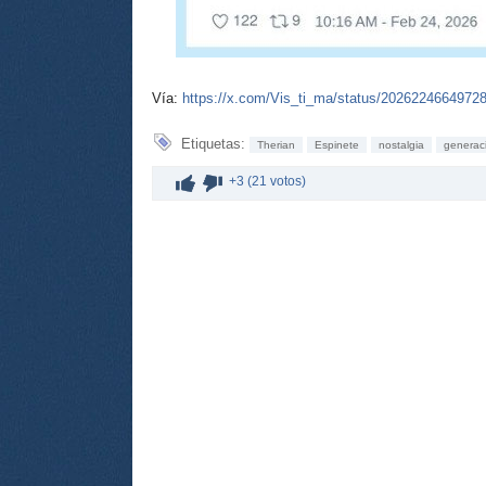
Vía:
https://x.com/Vis_ti_ma/status/2026224664972
Etiquetas:
Therian
Espinete
nostalgia
generac
+3 (21 votos)