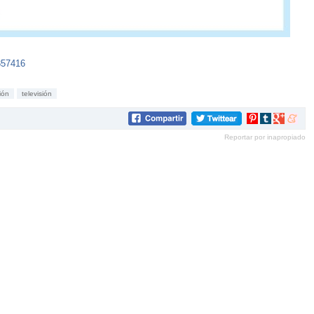
857416
ión
televisión
Compartir
Compartir
Compartir
Compar
en
en
en
en
Reportar por inapropiado
Pinterest
tumblr
Google+
mene