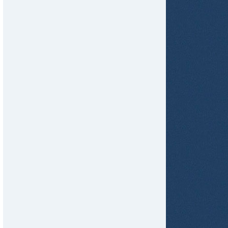
tir
ame