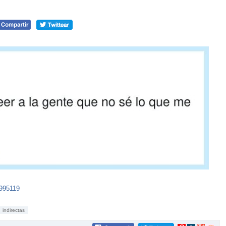
5995119
indirectas