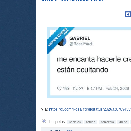
Vía:
https://x.com/RosalYordi/status/202633070945
Etiquetas:
secretos
cotilleo
doblecara
grupo