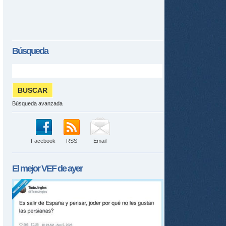
Búsqueda
Búsqueda avanzada
Facebook
RSS
Email
El mejor
VEF
de ayer