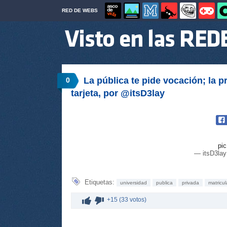
RED DE WEBS
La pública te pide vocación; la p
0
tarjeta, por @itsD3lay
pi
— itsD3lay
Etiquetas:
universidad
publica
privada
matricul
+15 (33 votos)