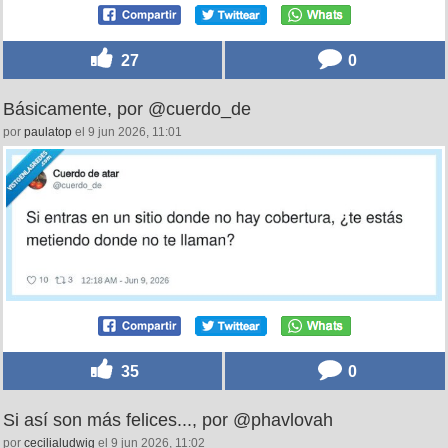
27
0
Básicamente, por @cuerdo_de
por
paulatop
el 9 jun 2026, 11:01
35
0
Si así son más felices..., por @phavlovah
por
cecilialudwig
el 9 jun 2026, 11:02