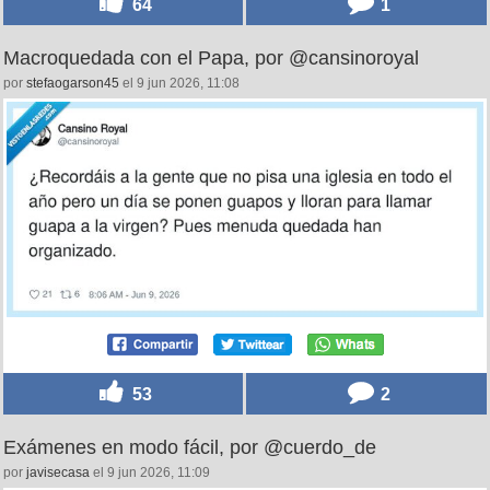
64
1
Macroquedada con el Papa, por @cansinoroyal
por
stefaogarson45
el 9 jun 2026, 11:08
53
2
Exámenes en modo fácil, por @cuerdo_de
por
javisecasa
el 9 jun 2026, 11:09