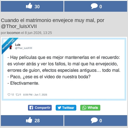
30
0
Cuando el matrimonio envejece muy mal, por
@Thor_luisXVII
por
locomon
el 8 jun 2026, 13:25
28
0