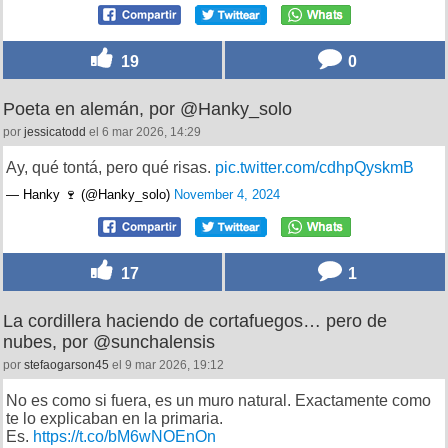
19
0
Poeta en alemán, por @Hanky_solo
por
jessicatodd
el 6 mar 2026, 14:29
Ay, qué tontá, pero qué risas.
pic.twitter.com/cdhpQyskmB
— Hanky 🍷 (@Hanky_solo)
November 4, 2024
17
1
La cordillera haciendo de cortafuegos… pero de
nubes, por @sunchalensis
por
stefaogarson45
el 9 mar 2026, 19:12
No es como si fuera, es un muro natural. Exactamente como
te lo explicaban en la primaria.
Es.
https://t.co/bM6wNOEnOn