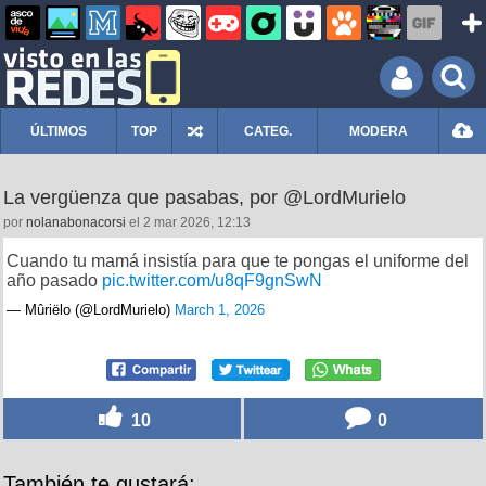
ÚLTIMOS
TOP
CATEG.
MODERA
La vergüenza que pasabas, por @LordMurielo
por
nolanabonacorsi
el 2 mar 2026, 12:13
Cuando tu mamá insistía para que te pongas el uniforme del
año pasado
pic.twitter.com/u8qF9gnSwN
— Mûriëlo (@LordMurielo)
March 1, 2026
10
0
También te gustará: