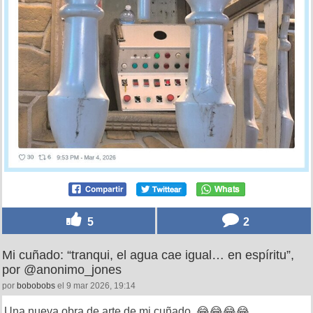
5
2
Mi cuñado: “tranqui, el agua cae igual… en espíritu”,
por @anonimo_jones
por
bobobobs
el 9 mar 2026, 19:14
Una nueva obra de arte de mi cuñado. 😂😂😂😂