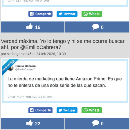
16
0
Verdad máxima. Yo lo tengo y ni se me ocurre buscar
ahí, por @EmilioCabrera7
por
stefaogarson45
el 24 feb 2026, 10:39
22
0