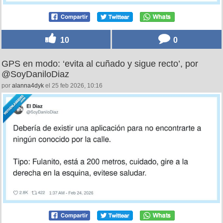
10
0
GPS en modo: ‘evita al cuñado y sigue recto’, por
@SoyDaniloDiaz
por
alanna4dyk
el 25 feb 2026, 10:16