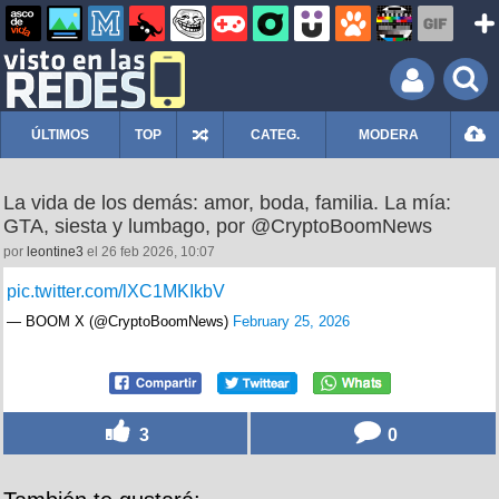
ÚLTIMOS
TOP
CATEG.
MODERA
La vida de los demás: amor, boda, familia. La mía:
GTA, siesta y lumbago, por @CryptoBoomNews
por
leontine3
el 26 feb 2026, 10:07
pic.twitter.com/lXC1MKIkbV
— BOOM X (@CryptoBoomNews)
February 25, 2026
3
0