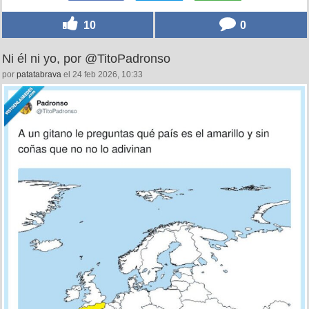
10
0
Ni él ni yo, por @TitoPadronso
por
patatabrava
el 24 feb 2026, 10:33