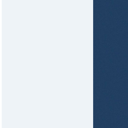
tir
ame