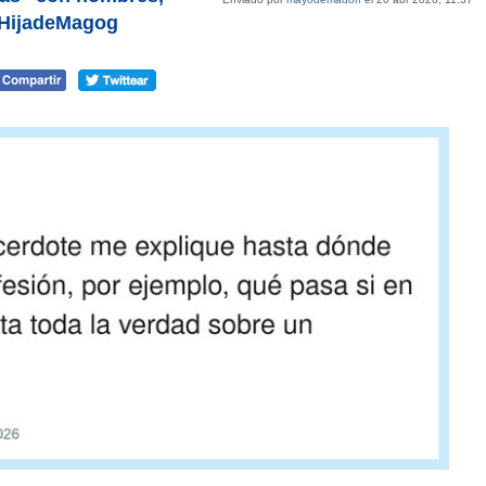
aHijadeMagog