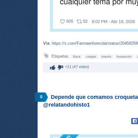
Vía:
https://x.com/Farmaenfurecida/status/2045925
Etiquetas:
física
colegio
interés
frustración
+21 (47 votos)
Depende que comamos croquetas
0
@relatandohisto1