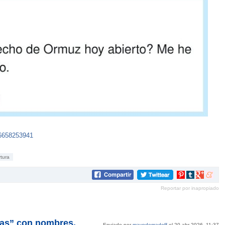
76658253941
tura
Compartir
Compartir
Compartir
Compar
en
en
en
en
Reportar por inapropiado
Pinterest
tumblr
Google+
mene
cas” con nombres,
Enviado por
mayodemadoff
el 20 abr 2026, 11:37