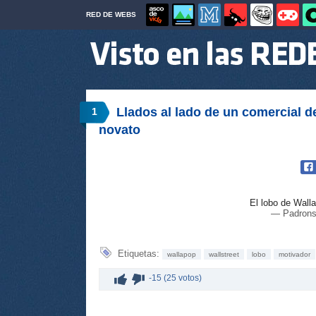
RED DE WEBS
Llados al lado de un comercial d
1
novato
El lobo de Wall
— Padrons
Etiquetas:
wallapop
wallstreet
lobo
motivador
-15 (25 votos)