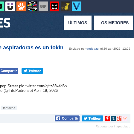
ÚLTIMOS
LOS MEJORES
e aspiradoras es un fokin
Enviado por
dodoazul
el 20 abr 2026, 12:22
apop Street
pic.twitter.com/qHz85wfd3p
o (@TitoPadronso)
April 19, 2026
fantoche
Compartir
Compartir
Compartir
Compar
en
en
en
en
Reportar por inapropiado
Pinterest
tumblr
Google+
mene