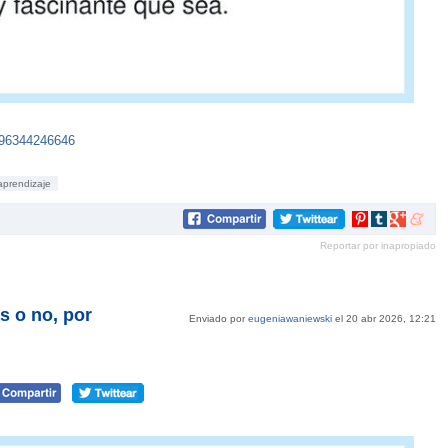
996344246646
aprendizaje
Compartir
Compartir
Compartir
Compar
en
en
en
en
Reportar por inapropiado
Pinterest
tumblr
Google+
mene
 o no, por
Enviado por
eugeniawaniewski
el 20 abr 2026, 12:21