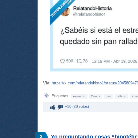
Vía:
https://x.com/relatandohisto1/status/20458094
Etiquetas:
estrucho
Ormuz
pan
rallado
aber
+10 (30 votos)
Yo preguntando cosas “hipotéti
2