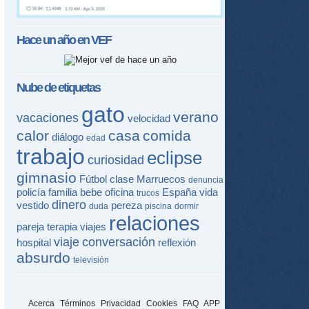
Hace un año en
VEF
Nube de etiquetas
gato
verano
vacaciones
velocidad
calor
casa
comida
diálogo
edad
trabajo
eclipse
curiosidad
gimnasio
Fútbol
clase
Marruecos
denuncia
policía
familia
bebe
oficina
España
vida
trucos
dinero
vestido
pereza
duda
piscina
dormir
relaciones
pareja
terapia
viajes
viaje
conversación
hospital
reflexión
absurdo
televisión
Acerca
Términos
Privacidad
Cookies
FAQ
APP