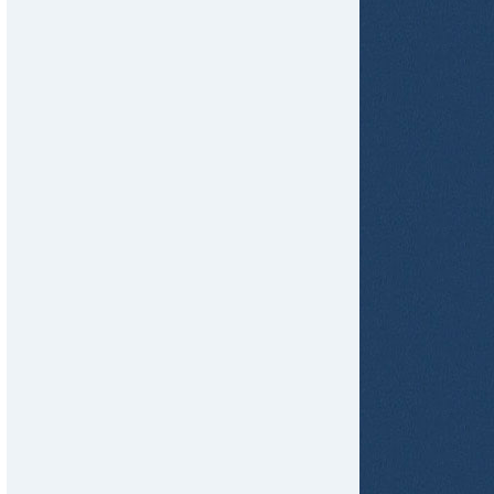
tir
ame