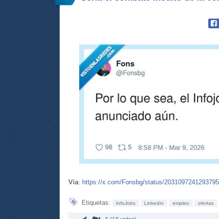
Vía:
https://x.com/Fonsbg/status/203109724129379
Etiquetas:
InfoJobs
LinkedIn
empleo
ofertas