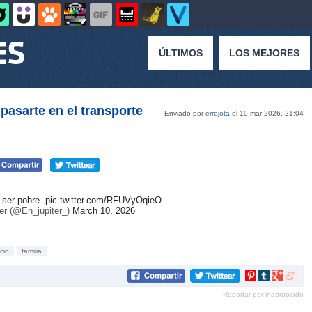
ÚLTIMOS
LOS MEJORES
asarte en el transporte
Enviado por
errejota
el 10 mar 2026, 21:04
 ser pobre.
pic.twitter.com/RFUVyOqieO
er (@En_jupiter_)
March 10, 2026
cio
familia
Compartir
Compartir
Compartir
Compar
en
en
en
en
Reportar por inapropiado
Pinterest
tumblr
Google+
mene