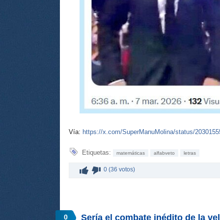
Vía:
https://x.com/SuperManuMolina/status/203015
Etiquetas:
matemáticas
alfabveto
letras
0 (36 votos)
Sería el combate inédito de la v
0