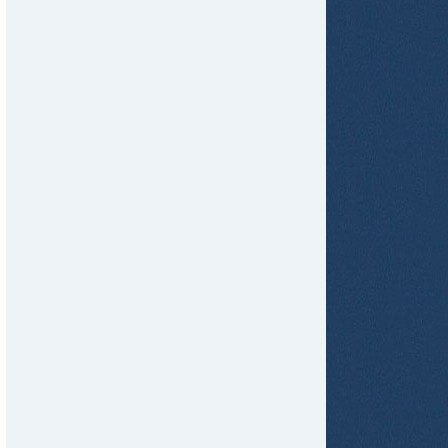
tir
ame