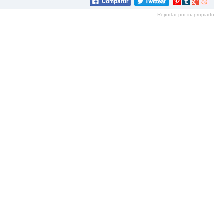
Compartir
Compartir
Compartir
Compar
en
en
en
en
Reportar por inapropiado
Pinterest
tumblr
Google+
mene