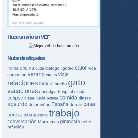
Hace un año en
VEF
Nube de etiquetas
calor
oficina
ironía
diálogo
ligoteo
vida
duda
verano
viaje
sarcasmo
viajes
gato
relaciones
familia
sueño
vacaciones
nostalgia
hospital
siesta
comida
eclipse
clase
lluvia
dinero
botella
absurdo
casa
España
dolor
niños
dormir
trabajo
pereza
pareja
perro
conversación
gimnasio
Marruecos
bebe
reflexión