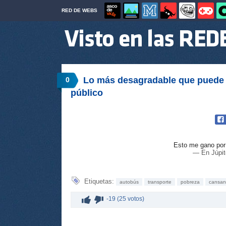
RED DE WEBS
Lo más desagradable que puede p
0
público
Esto me gano por
— En Júpit
Etiquetas:
autobús
transporte
pobreza
cansan
-19 (25 votos)