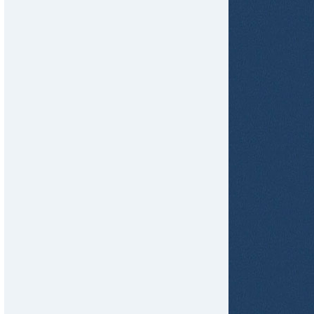
tir
ame