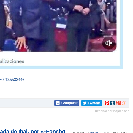
5502655533446
Compartir
Compartir
Compartir
Compar
en
en
en
en
Reportar por inapropiado
Pinterest
tumblr
Google+
mene
elada de Ibai, por @Fonsbg
Enviado por
dolan
el 10 mar 2026, 06:26