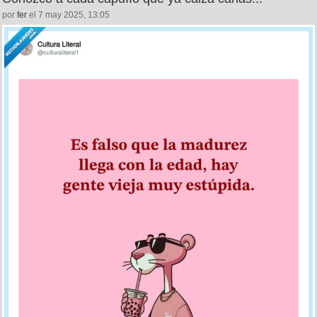
22
1
Conozco a cada capuIIo que ya calza canas...
por
fer
el 7 may 2025, 13:05