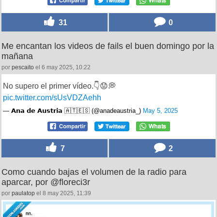
31
0
Me encantan los videos de fails el buen domingo por la
mañana
por
pescaito
el 6 may 2025, 10:22
No supero el primer vídeo.👇😟💭
pic.twitter.com/sUsVDZAehh
— 𝗔𝗻𝗮 𝗱𝗲 𝗔𝘂𝘀𝘁𝗿𝗶𝗮 🇦🇹🇪🇸 (@anadeaustria_)
May 5, 2025