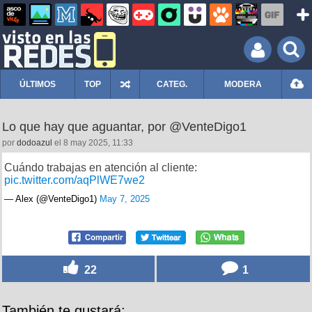
ÚLTIMOS
TOP
CATEG.
MODERA
Lo que hay que aguantar, por @VenteDigo1
por
dodoazul
el 8 may 2025, 11:33
Cuándo trabajas en atención al cliente:
pic.twitter.com/aqPlWE7we2
— Alex (@VenteDigo1)
May 7, 2025
22
1
También te gustará: