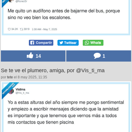
7
2
Como cuando bajas el volumen de la radio para
aparcar, por @floreci3r
por
paulatop
el 8 may 2025, 11:39
14
1
Se te ve el plumero, amiga, por @Vis_ti_ma
por
tete
el 8 may 2025, 11:35