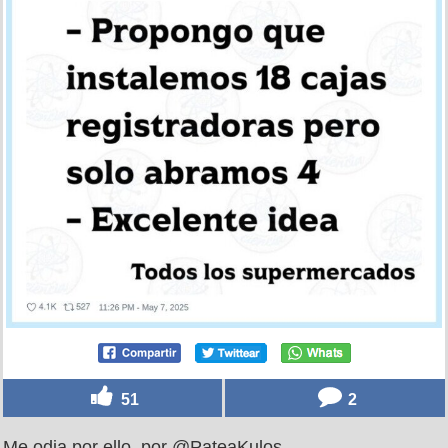
Desesperante cuando tienes prisa, por
@EnsedeCiencia
por
michaelbuble
el 8 may 2025, 11:44