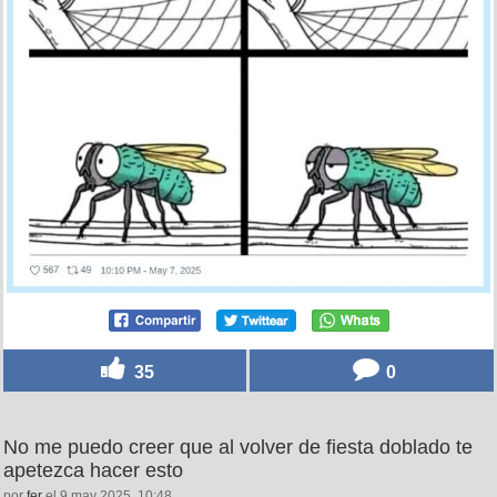
35
0
No me puedo creer que al volver de fiesta doblado te
apetezca hacer esto
por
fer
el 9 may 2025, 10:48