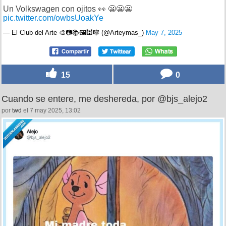
20
0
El nuevo fichaje de Cars, por @Arteymas_
por
123dale
el 8 may 2025, 11:48
Cosas que no sabia que necesitaba en mi vida…
Un Volkswagen con ojitos 👀 😬😬😬
pic.twitter.com/owbsUoakYe
— El Club del Arte 🎨📷📚🖼🕍🎼 (@Arteymas_)
May 7, 2025
15
0
Cuando se entere, me deshereda, por @bjs_alejo2
por
twd
el 7 may 2025, 13:02