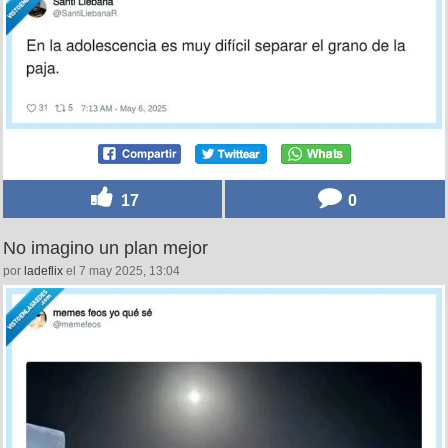
15
1
Guiño guiño, por @SantiLiebanaR
por
paulatop
el 6 may 2025, 15:03
17
0
No imagino un plan mejor
por
ladeflix
el 7 may 2025, 13:04