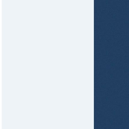
tir
ame