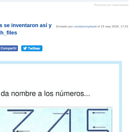
en
en
en
en
Reportar por inapropiado
Pinterest
tumblr
Google+
mene
 se inventaron así y
Enviado por
constanceydavid
el 15 may 2026, 17:01
h_files