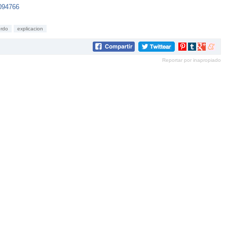
6094766
rdo
explicacion
Compartir
Compartir
Compartir
Compar
en
en
en
en
Reportar por inapropiado
Pinterest
tumblr
Google+
mene