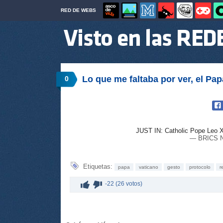
RED DE WEBS
Lo que me faltaba por ver, el Pa
0
JUST IN: Catholic Pope Leo 
— BRICS N
Etiquetas:
papa
vaticano
gesto
protocolo
r
-22 (26 votos)