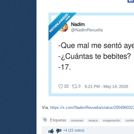
Vía:
https://x.com/NadimRevuelta/status/20549603
Etiquetas:
cervezas
resaca
exageración
confe
+4 (22 votos)