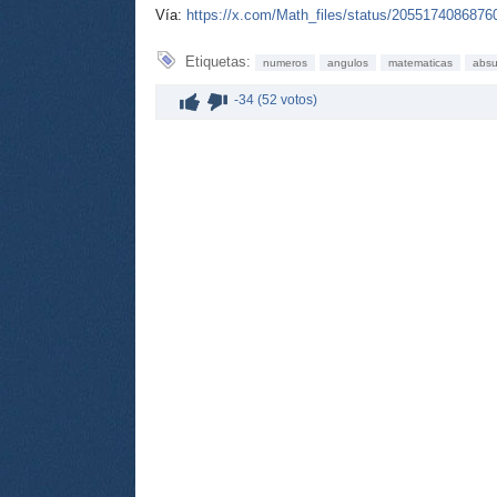
Vía:
https://x.com/Math_files/status/205517408687
Etiquetas:
numeros
angulos
matematicas
absu
-34 (52 votos)