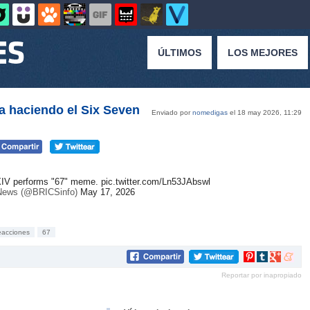
ÚLTIMOS
LOS MEJORES
pa haciendo el Six Seven
Enviado por
nomedigas
el 18 may 2026, 11:29
XIV performs "67" meme.
pic.twitter.com/Ln53JAbswl
ews (@BRICSinfo)
May 17, 2026
eacciones
67
Compartir
Compartir
Compartir
Compar
en
en
en
en
Reportar por inapropiado
Pinterest
tumblr
Google+
mene