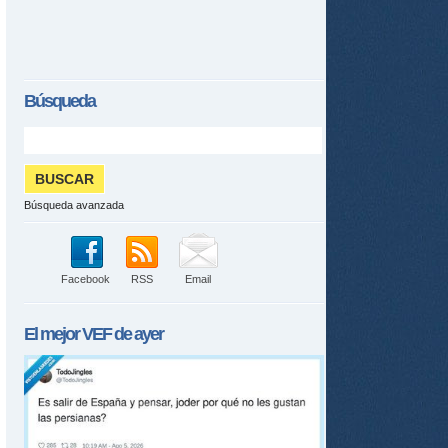
Búsqueda
Búsqueda avanzada
Facebook
RSS
Email
El mejor
VEF
de ayer