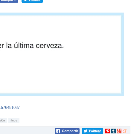
21576481087
sión
finde
Compartir
Compartir
Compartir
Compar