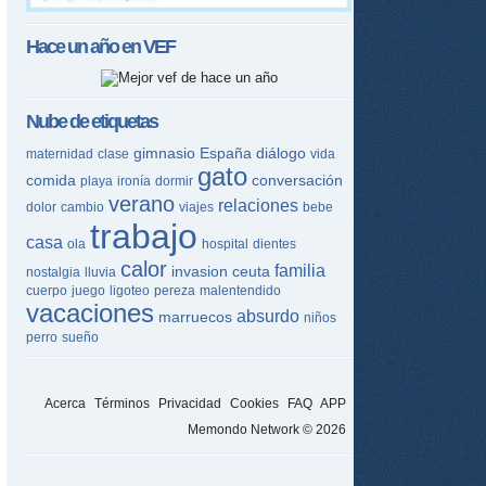
Hace un año en
VEF
Nube de etiquetas
gimnasio
España
diálogo
maternidad
clase
vida
gato
comida
conversación
playa
ironía
dormir
verano
relaciones
dolor
cambio
viajes
bebe
trabajo
casa
ola
hospital
dientes
calor
familia
invasion
ceuta
nostalgia
lluvia
cuerpo
juego
ligoteo
pereza
malentendido
vacaciones
absurdo
marruecos
niños
perro
sueño
Acerca
Términos
Privacidad
Cookies
FAQ
APP
Memondo Network © 2026