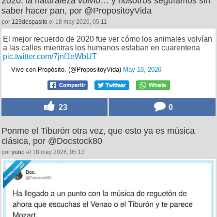
2020: la naturaleza volvió… y nosotros seguíamos sin
saber hacer pan, por @PropositoyVida
por
123despasito
el 18 may 2026, 05:11
El mejor recuerdo de 2020 fue ver cómo los animales volvían
a las calles mientras los humanos estaban en cuarentena
pic.twitter.com/7jnf1eWbUT
— Vive con Propósito. (@PropositoyVida)
May 18, 2026
23
0
Ponme el Tiburón otra vez, que esto ya es música
clásica, por @Docstock80
por
yuno
el 18 may 2026, 05:13