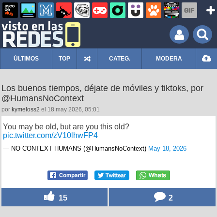
ÚLTIMOS
TOP
CATEG.
MODERA
Los buenos tiempos, déjate de móviles y tiktoks, por
@HumansNoContext
por
kymeloss2
el 18 may 2026, 05:01
You may be old, but are you this old?
pic.twitter.com/zV10lhwFP4
— NO CONTEXT HUMANS (@HumansNoContext)
May 18, 2026
15
2