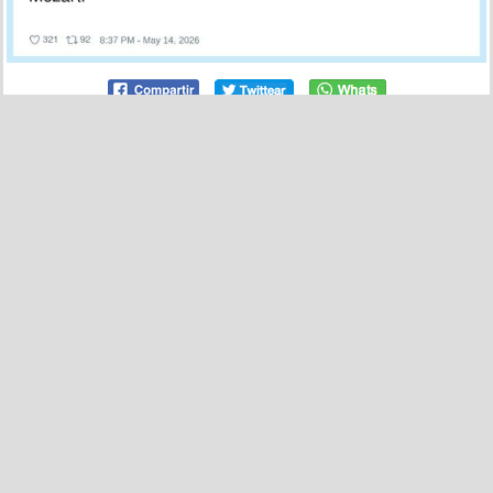
53
0
Consejos gratis, por @ymuchosmemes
por
topogolforoedor
el 18 may 2026, 09:34