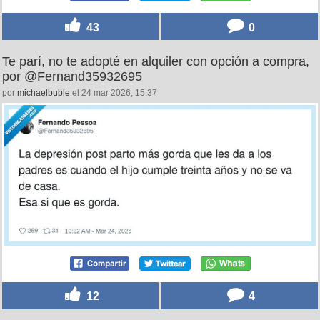
43
0
Te parí, no te adopté en alquiler con opción a compra,
por @Fernand35932695
por
michaelbuble
el 24 mar 2026, 15:37
12
4