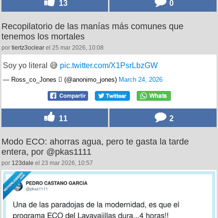
13
0
Recopilatorio de las manías más comunes que
tenemos los mortales
por
tiertz3oclear
el 25 mar 2026, 10:08
Soy yo literal 😅
pic.twitter.com/X1PsrLbzGW
— Ross_co_Jones  (@anonimo_jones)
March 24, 2026
11
2
Modo ECO: ahorras agua, pero te gasta la tarde
entera, por @pkas1111
por
123dale
el 23 mar 2026, 10:57