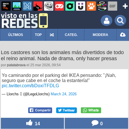
ÚLTIMOS
TOP
CATEG.
MODERA
Los castores son los animales más divertidos de todo
el reino animal. Nada de drama, only hacer presas
por
patatabrava
el 25 mar 2026, 09:54
Yo caminando por el parking del IKEA pensando: "¡Nah,
seguro que cabe en el coche la estantería!"
pic.twitter.com/bDoxiTFDLG
— Llorchs  (@LegoLlorchs)
March 24, 2026
14
0