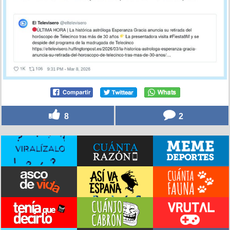
la culpa a Mercurio, ¿mi terapeuta?, por
@iSaBeLIiFaKe1
por
dolan
el 9 mar 2026, 11:18
8
2