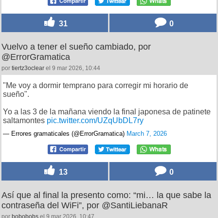
31
0
Vuelvo a tener el sueño cambiado, por
@ErrorGramatica
por
tiertz3oclear
el 9 mar 2026, 10:44
"Me voy a dormir temprano para corregir mi horario de
sueño".
Yo a las 3 de la mañana viendo la final japonesa de patinete
saltamontes
pic.twitter.com/UZqUbDL7ry
— Errores gramaticales (@ErrorGramatica)
March 7, 2026