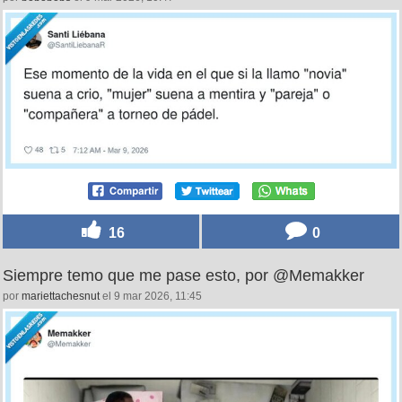
13
0
Así que al final la presento como: “mi… la que sabe la
contraseña del WiFi”, por @SantiLiebanaR
por
bobobobs
el 9 mar 2026, 10:47
16
0