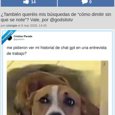
14
0
¿También queréis mis búsquedas de “cómo dimitir sin
que se note”? Vale, por @godsitotv
por
crisngie
el 6 mar 2026, 14:45