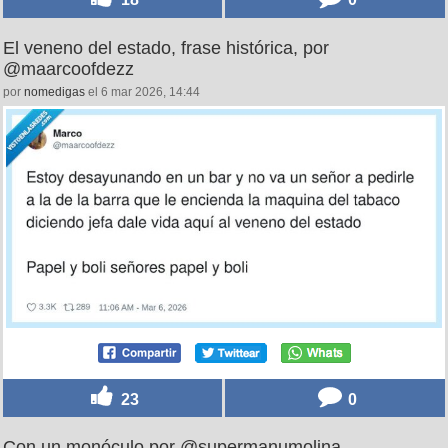
El veneno del estado, frase histórica, por
@maarcoofdezz
por
nomedigas
el 6 mar 2026, 14:44
23
0
Con un monóculo por @supermanumolina