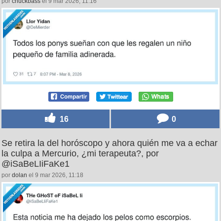
27
0
Yo esperando que me adopte una familia adinerada:
modo pony activado, por @DeMierder
por
chuckbass
el 9 mar 2026, 11:16
16
0
Se retira la del horóscopo y ahora quién me va a echar