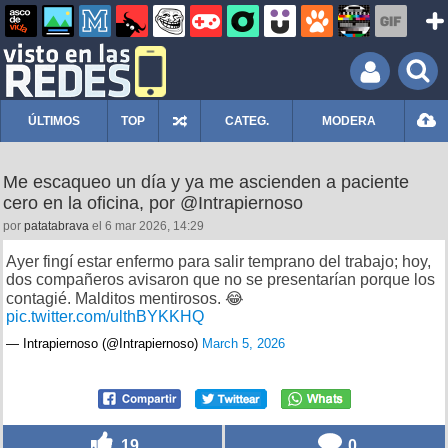
ÚLTIMOS
TOP
CATEG.
MODERA
Me escaqueo un día y ya me ascienden a paciente
cero en la oficina, por @Intrapiernoso
por
patatabrava
el 6 mar 2026, 14:29
Ayer fingí estar enfermo para salir temprano del trabajo; hoy,
dos compañeros avisaron que no se presentarían porque los
contagié. Malditos mentirosos. 😂
pic.twitter.com/ulthBYKKHQ
— Intrapiernoso (@Intrapiernoso)
March 5, 2026
19
0