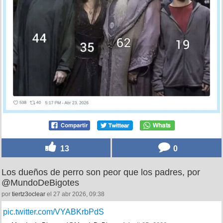
13
0
Los dueños de perro son peor que los padres, por
@MundoDeBigotes
por
tiertz3oclear
el 27 abr 2026, 09:38
pic.twitter.com/VYABKrbPdS