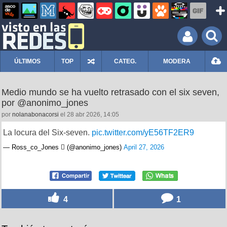
ÚLTIMOS
TOP
CATEG.
MODERA
Medio mundo se ha vuelto retrasado con el six seven,
por @anonimo_jones
por
nolanabonacorsi
el 28 abr 2026, 14:05
La locura del Six-seven.
pic.twitter.com/yE56TF2ER9
— Ross_co_Jones  (@anonimo_jones)
April 27, 2026
4
1