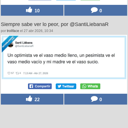
10
0
Siempre sabe ver lo peor, por @SantiLiebanaR
por
trollface
el 27 abr 2026, 10:34
22
0