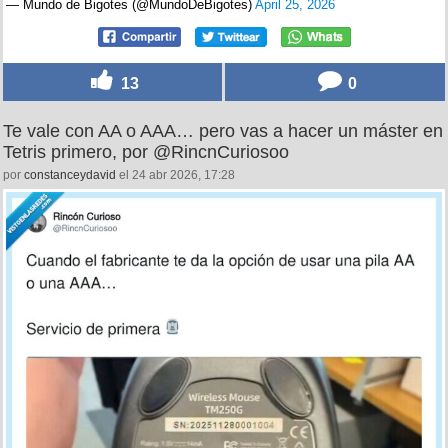
— Mundo de Bigotes (@MundoDeBigotes)
April 25, 2026
13
0
Te vale con AA o AAA… pero vas a hacer un máster en
Tetris primero, por @RincnCuriosoo
por
constanceydavid
el 24 abr 2026, 17:28