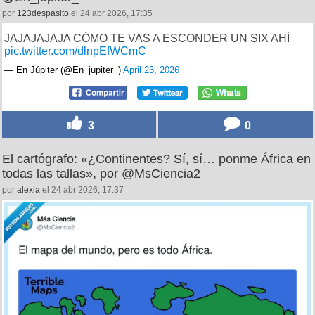
por
123despasito
el 24 abr 2026, 17:35
JAJAJAJAJA CÓMO TE VAS A ESCONDER UN SIX AHÍ
pic.twitter.com/dlnpEfWCmC
— En Júpiter (@En_jupiter_)
April 23, 2026
3
0
El cartógrafo: «¿Continentes? Sí, sí… ponme África en
todas las tallas», por @MsCiencia2
por
alexia
el 24 abr 2026, 17:37