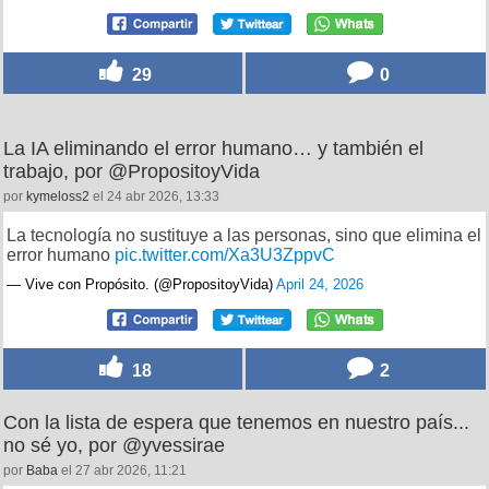
29
0
La IA eliminando el error humano… y también el
trabajo, por @PropositoyVida
por
kymeloss2
el 24 abr 2026, 13:33
La tecnología no sustituye a las personas, sino que elimina el
error humano
pic.twitter.com/Xa3U3ZppvC
— Vive con Propósito. (@PropositoyVida)
April 24, 2026
18
2
Con la lista de espera que tenemos en nuestro país...
no sé yo, por @yvessirae
por
Baba
el 27 abr 2026, 11:21