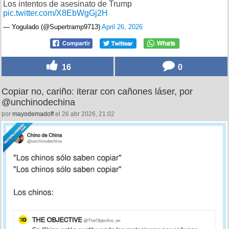
Los intentos de asesinato de Trump
pic.twitter.com/X8EbWgGj2H
— Yogulado (@Supertramp9713)
April 26, 2026
16
0
Copiar no, cariño: iterar con cañones láser, por
@unchinodechina
por
mayodemadoff
el 26 abr 2026, 21:02