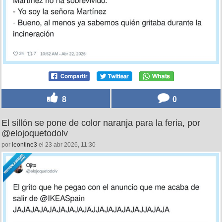
8
0
El sillón se pone de color naranja para la feria, por
@elojoquetodolv
por
leontine3
el 23 abr 2026, 11:30