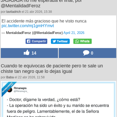
JAJAJAJA no me esperaba el final, por
@MentalidadFeroz
por
laviladrich
el 21 abr 2026, 15:38
El accidente más gracioso que he visto nunca
pic.twitter.com/mj1gmHYmvt
— MentalidadFeroz (@MentalidadFeroz)
April 21, 2026
14
0
Cuando te equivocas de paciente pero te sale un
chiste tan negro que lo dejas igual
por
Baba
el 22 abr 2026, 11:58