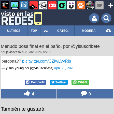
ÚLTIMOS
TOP
CATEG.
MODERA
Menudo boss final en el baño, por @yisuscribete
por
javisecasa
el 23 abr 2026, 05:02
perdona??
pic.twitter.com/CZlwLVyRis
— yisus young boi (@yisuscribete)
April 22, 2026
4
0
También te gustará: