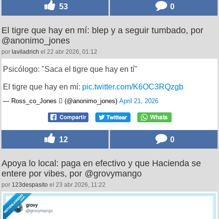
53
0
El tigre que hay en mí: blep y a seguir tumbado, por
@anonimo_jones
por
laviladrich
el 22 abr 2026, 01:12
Psicólogo: "Saca el tigre que hay en tí"
El tigre que hay en mí:
pic.twitter.com/K6OC3RQzgb
— Ross_co_Jones  (@anonimo_jones)
April 21, 2026
12
0
Apoya lo local: paga en efectivo y que Hacienda se
entere por vibes, por @grovymango
por
123despasito
el 23 abr 2026, 11:22