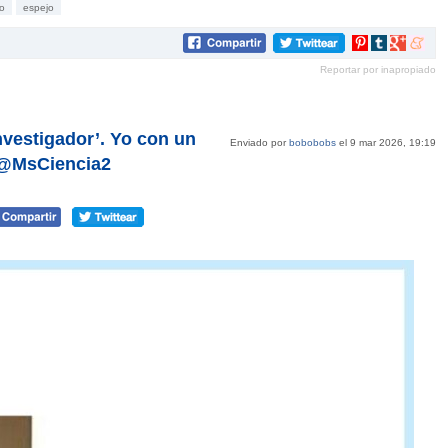
o
espejo
Compartir
Compartir
Compartir
Compar
en
en
en
en
Reportar por inapropiado
Pinterest
tumblr
Google+
mene
nvestigador’. Yo con un
Enviado por
bobobobs
el 9 mar 2026, 19:19
r @MsCiencia2