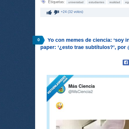
Etiquetas:
universidad
estudiantes
realidad
eg
+24 (32 votos)
Yo con memes de ciencia: ‘soy i
0
paper: ‘¿esto trae subtítulos?’, po