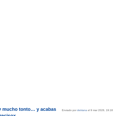
ay mucho tonto… y acabas
Enviado por
detriana
el 9 mar 2026, 19:18
recisox