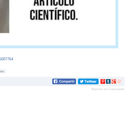
75007764
tos
Compartir
Compartir
Compartir
Compar
en
en
en
en
Reportar por inapropiado
Pinterest
tumblr
Google+
mene