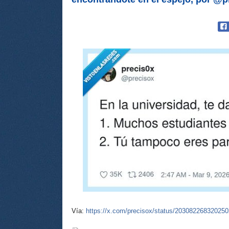
Vía:
https://x.com/precisox/status/20308226832025