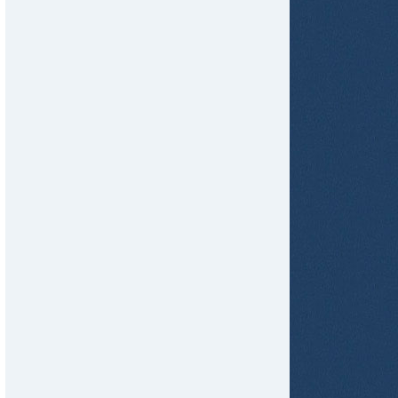
tir
ame