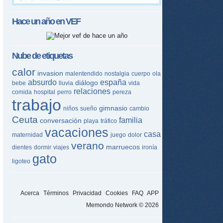
Hace un año en
VEF
Nube de etiquetas
calor
invasion
malentendido
nostalgia
cuerpo
ola
absurdo
españa
diálogo
bebe
lluvia
vida
relaciones
comida
hospital
perro
pereza
trabajo
gimnasio
niños
sueño
cambio
Ceuta
familia
conversación
playa
tráfico
vacaciones
casa
maternidad
juego
dolor
verano
marruecos
dientes
dormir
viajes
ironía
gato
ligoteo
Acerca
Términos
Privacidad
Cookies
FAQ
APP
Memondo Network © 2026