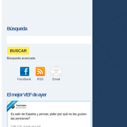
Búsqueda
Búsqueda avanzada
Facebook
RSS
Email
El mejor
VEF
de ayer