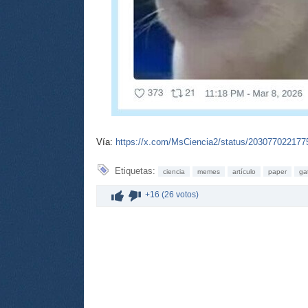
Vía:
https://x.com/MsCiencia2/status/20307702217
Etiquetas:
ciencia
memes
artículo
paper
ga
+16 (26 votos)