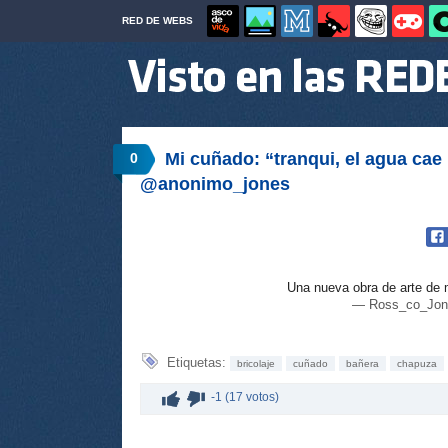
RED DE WEBS
Mi cuñado: “tranqui, el agua cae 
0
@anonimo_jones
Una nueva obra de arte de
— Ross_co_Jon
Etiquetas:
bricolaje
cuñado
bañera
chapuza
-1 (17 votos)