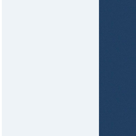
tir
ame