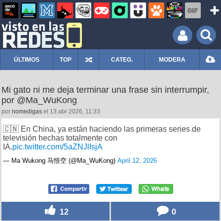
ÚLTIMOS
TOP
CATEG.
MODERA
Mi gato ni me deja terminar una frase sin interrumpir,
por @Ma_WuKong
por
nomedigas
el 13 abr 2026, 11:33
🇨🇳 En China, ya están haciendo las primeras series de
televisión hechas totalmente con
IA.
pic.twitter.com/5aZNJlIsjA
— Ma Wukong 马悟空 (@Ma_WuKong)
April 12, 2026
12
0