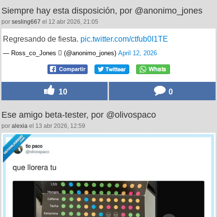
Siempre hay esta disposición, por @anonimo_jones
por
sesling667
el 12 abr 2026, 21:05
Regresando de fiesta.
pic.twitter.com/ctfub0I1TE
— Ross_co_Jones  (@anonimo_jones)
April 12, 2026
10
0
Ese amigo beta-tester, por @olivospaco
por
alexia
el 13 abr 2026, 12:59