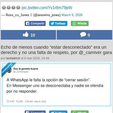
😂😂😂😂
pic.twitter.com/Yv1r8m79pW
— Ross_co_Jones  (@anonimo_jones)
March 5, 2026
10
0
Echo de menos cuando “estar desconectado” era un
derecho y no una falta de respeto, por @_camiver gara
por
laviladrich
el 6 mar 2026, 14:49