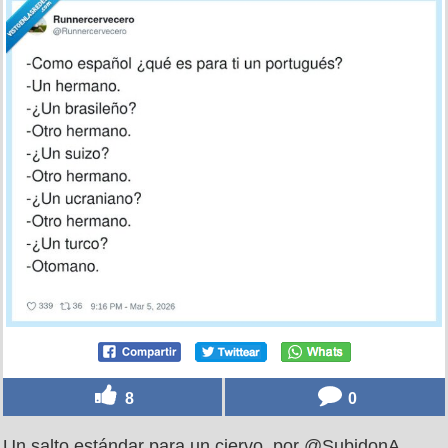
8
0
Un salto estándar para un ciervo, por @SubidonA