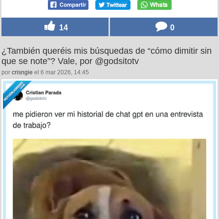
14
0
¿También queréis mis búsquedas de “cómo dimitir sin
que se note”? Vale, por @godsitotv
por
crisngie
el 6 mar 2026, 14:45