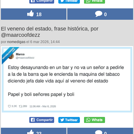
18
0
El veneno del estado, frase histórica, por
@maarcoofdezz
por
nomedigas
el 6 mar 2026, 14:44
23
0