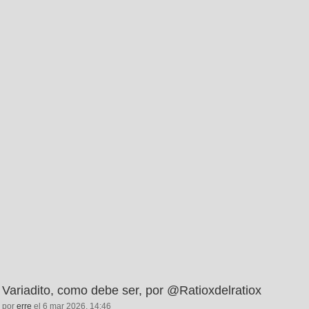
Variadito, como debe ser, por @Ratioxdelratiox
por
erre
el 6 mar 2026, 14:46