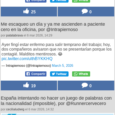
25
0
Me escaqueo un día y ya me ascienden a paciente
cero en la oficina, por @Intrapiernoso
por
patatabrava
el 6 mar 2026, 14:29
Ayer fingí estar enfermo para salir temprano del trabajo; hoy,
dos compañeros avisaron que no se presentarían porque los
contagié. Malditos mentirosos. 😂
pic.twitter.com/ulthBYKKHQ
— Intrapiernoso (@Intrapiernoso)
March 5, 2026
19
0
España intentando no hacer un juego de palabras con
la nacionalidad (imposible), por @Runnercervecero
por
cecilialudwig
el 6 mar 2026, 14:32