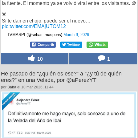
la fuente. El momento ya se volvió viral entre los visitantes. 🪙
⛲
Si te dan en el ojo, puede ser el nuevo…
pic.twitter.com/EMAjUTOM12
— TVMASPI (@sebas_maspons)
March 9, 2026
10
1
He pasado de “¿quién es ese?” a “¿y tú de quién
eres?” en una Velada, por @aPerezYT
por
Baba
el 10 mar 2026, 11:44