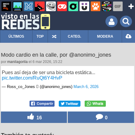
ÚLTIMOS
TOP
CATEG.
MODERA
Modo cardio en la calle, por @anonimo_jones
por
manilagorila
el 6 mar 2026, 15:22
Pues así deja de ser una bicicleta estática...
pic.twitter.com/RuQt6Y4HvP
— Ross_co_Jones  (@anonimo_jones)
March 6, 2026
16
0