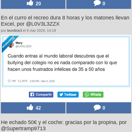
20
0
En el curro el recreo dura 8 horas y los matones llevan
Excel, por @L0V3L3ZZX
por
leontine3
el 6 mar 2026, 14:19
42
0
He echado 50€ y el coche: gracias por la propina, por
@Supertramp9713