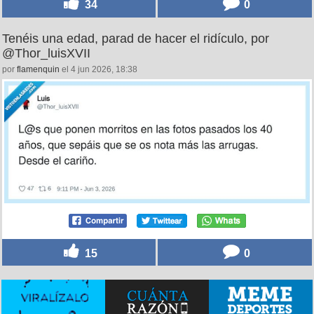
34
0
Tenéis una edad, parad de hacer el ridículo, por
@Thor_luisXVII
por
flamenquin
el 4 jun 2026, 18:38
15
0