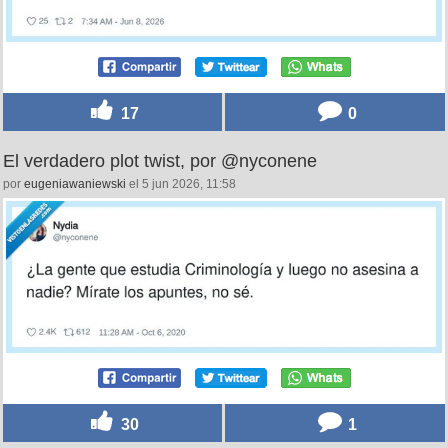
17
0
El verdadero plot twist, por @nyconene
por
eugeniawaniewski
el 5 jun 2026, 11:58
30
1