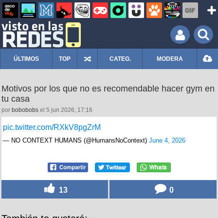
ÚLTIMOS
TOP
CATEG.
MODERA
Motivos por los que no es recomendable hacer gym en
tu casa
por
bobobobs
el 5 jun 2026, 17:16
pic.twitter.com/RXkV8pgZrM
— NO CONTEXT HUMANS (@HumansNoContext)
June 4, 2026
13
0