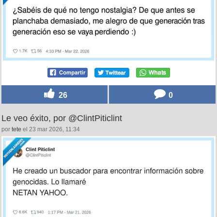
26
0
Le veo éxito, por @ClintPiticlint
por
tete
el 23 mar 2026, 11:34