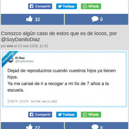
32
0
Conozco algún caso de estos que es de locos, por
@SoyDaniloDiaz
por
erre
el 23 mar 2026, 11:42
22
0