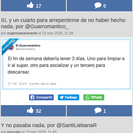
17
0
Sí, y un cuarto para arrepentirme de no haber hecho
nada, por @Guarromantico_
por
eugeniawaniewski
el 23 mar 2026, 11:38
52
1
Y no pasaba nada, por @SantiLiebanaR
por
pescaito
el 23 mar 2026, 11:45