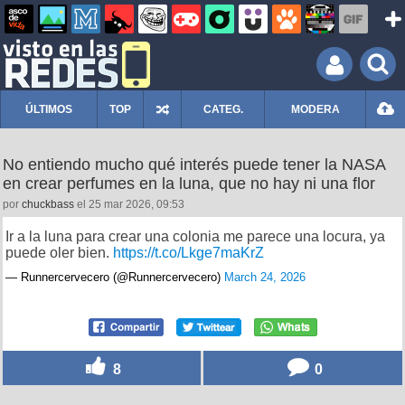
ÚLTIMOS
TOP
CATEG.
MODERA
No entiendo mucho qué interés puede tener la NASA
en crear perfumes en la luna, que no hay ni una flor
por
chuckbass
el 25 mar 2026, 09:53
Ir a la luna para crear una colonia me parece una locura, ya
puede oler bien.
https://t.co/Lkge7maKrZ
— Runnercervecero (@Runnercervecero)
March 24, 2026
8
0