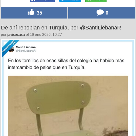
35
0
De ahí repoblan en Turquía, por @SantiLiebanaR
por
javisecasa
el 16 ene 2026, 10:27