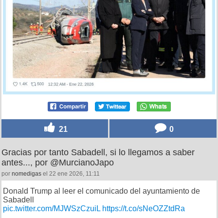
21
0
Gracias por tanto Sabadell, si lo llegamos a saber
antes..., por @MurcianoJapo
por
nomedigas
el 22 ene 2026, 11:11
Donald Trump al leer el comunicado del ayuntamiento de
Sabadell
pic.twitter.com/MJWSzCzuiL
https://t.co/sNeOZZtdRa