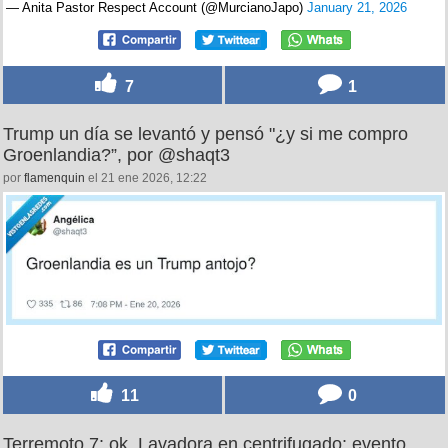
— Anita Pastor Respect Account (@MurcianoJapo)
January 21, 2026
7
1
Trump un día se levantó y pensó "¿y si me compro
Groenlandia?”, por @shaqt3
por
flamenquin
el 21 ene 2026, 12:22
11
0
Terremoto 7: ok. Lavadora en centrifugado: evento