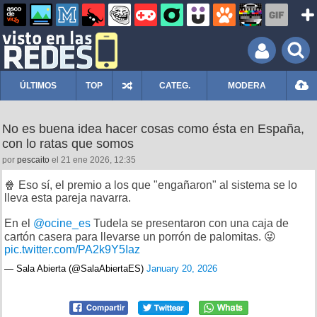
ÚLTIMOS
TOP
CATEG.
MODERA
No es buena idea hacer cosas como ésta en España,
con lo ratas que somos
por
pescaito
el 21 ene 2026, 12:35
🍿 Eso sí, el premio a los que "engañaron" al sistema se lo
lleva esta pareja navarra.
En el
@ocine_es
Tudela se presentaron con una caja de
cartón casera para llevarse un porrón de palomitas. 😜
pic.twitter.com/PA2k9Y5Iaz
— Sala Abierta (@SalaAbiertaES)
January 20, 2026