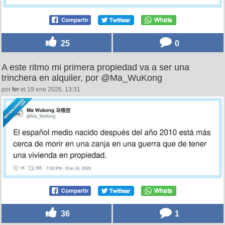
25
0
A este ritmo mi primera propiedad va a ser una
trinchera en alquiler, por @Ma_WuKong
por
fer
el 19 ene 2026, 13:31
36
1