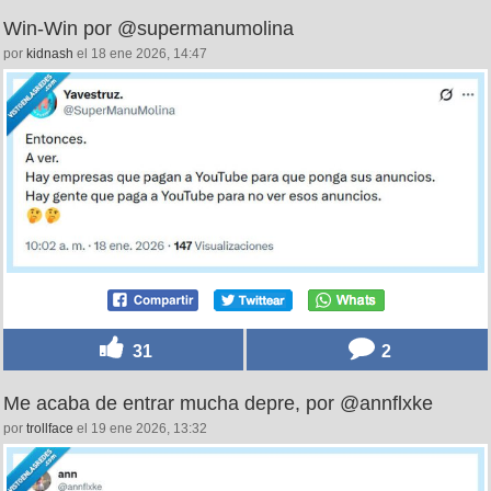
Win-Win por @supermanumolina
por
kidnash
el 18 ene 2026, 14:47
31
2
Me acaba de entrar mucha depre, por @annflxke
por
trollface
el 19 ene 2026, 13:32