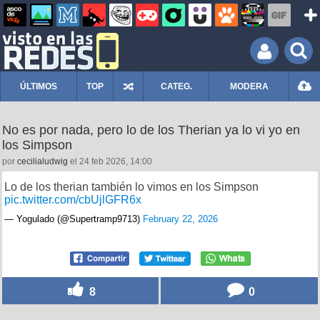
ÚLTIMOS
TOP
CATEG.
MODERA
No es por nada, pero lo de los Therian ya lo vi yo en
los Simpson
por
cecilialudwig
el 24 feb 2026, 14:00
Lo de los therian también lo vimos en los Simpson
pic.twitter.com/cbUjlGFR6x
— Yogulado (@Supertramp9713)
February 22, 2026
8
0