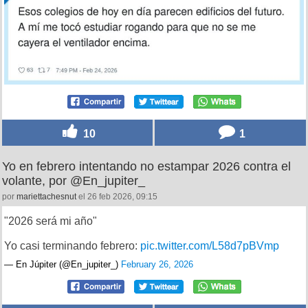
10
1
Yo en febrero intentando no estampar 2026 contra el
volante, por @En_jupiter_
por
mariettachesnut
el 26 feb 2026, 09:15
"2026 será mi año"
Yo casi terminando febrero:
pic.twitter.com/L58d7pBVmp
— En Júpiter (@En_jupiter_)
February 26, 2026