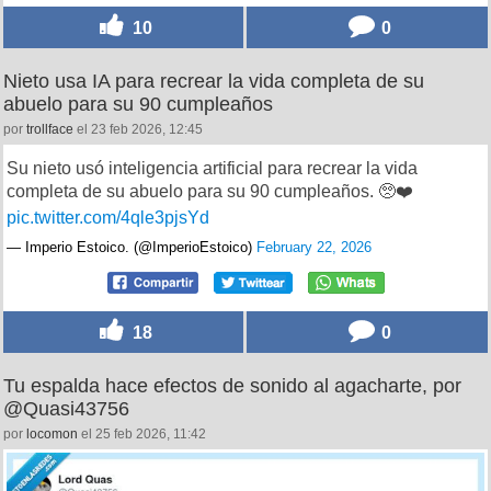
10
0
Nieto usa IA para recrear la vida completa de su
abuelo para su 90 cumpleaños
por
trollface
el 23 feb 2026, 12:45
Su nieto usó inteligencia artificial para recrear la vida
completa de su abuelo para su 90 cumpleaños. 🥺❤️
pic.twitter.com/4qle3pjsYd
— Imperio Estoico. (@ImperioEstoico)
February 22, 2026
18
0
Tu espalda hace efectos de sonido al agacharte, por
@Quasi43756
por
locomon
el 25 feb 2026, 11:42