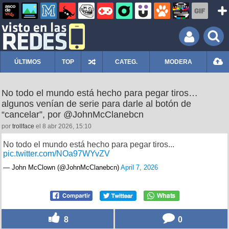
ÚLTIMOS
TOP
CATEG.
MODERA
No todo el mundo está hecho para pegar tiros…
algunos venían de serie para darle al botón de
“cancelar”, por @JohnMcClanebcn
por
trollface
el 8 abr 2026, 15:10
No todo el mundo está hecho para pegar tiros...
pic.twitter.com/NOa97WYvZV
— John McClown (@JohnMcClanebcn)
April 7, 2026
8
0