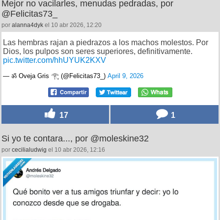
Mejor no vacilarles, menudas pedradas, por
@Felicitas73_
por
alanna4dyk
el 10 abr 2026, 12:20
Las hembras rajan a piedrazos a los machos molestos. Por
Dios, los pulpos son seres superiores, definitivamente.
pic.twitter.com/hhUYUK2KXV
— ॐ Oveja Gris 𓂀 (@Felicitas73_)
April 9, 2026
17
1
Si yo te contara..., por @moleskine32
por
cecilialudwig
el 10 abr 2026, 12:16