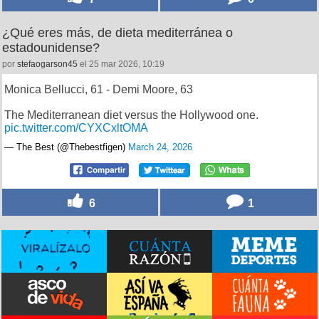
¿Qué eres más, de dieta mediterránea o
estadounidense?
por
stefaogarson45
el 25 mar 2026, 10:19
Monica Bellucci, 61 - Demi Moore, 63
The Mediterranean diet versus the Hollywood one.
pic.twitter.com/CYXCxltOMA
— The Best (@Thebestfigen)
March 24, 2026
6
1