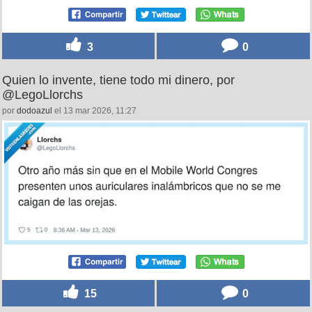
— Johnny Perovic (@juanpetooloko)
March 9, 2026
3
0
Quien lo invente, tiene todo mi dinero, por
@LegoLlorchs
por
dodoazul
el 13 mar 2026, 11:27
15
0