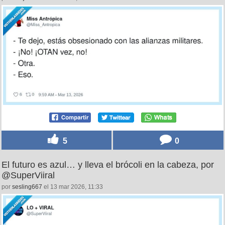
por
errejota
el 13 mar 2026, 11:29
5
0
El futuro es azul… y lleva el brócoli en la cabeza, por
@SuperViiral
por
sesling667
el 13 mar 2026, 11:33