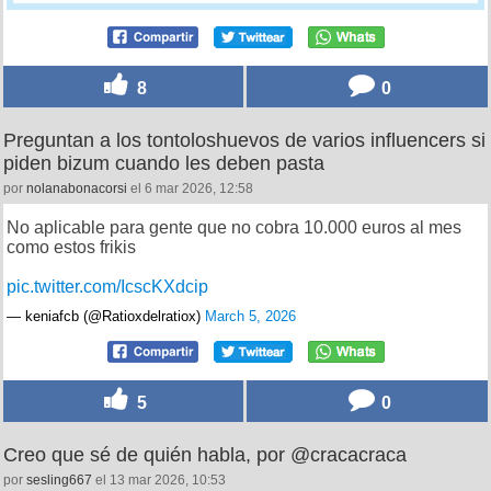
8
0
Preguntan a los tontoloshuevos de varios influencers si
piden bizum cuando les deben pasta
por
nolanabonacorsi
el 6 mar 2026, 12:58
No aplicable para gente que no cobra 10.000 euros al mes
como estos frikis
pic.twitter.com/IcscKXdcip
— keniafcb (@Ratioxdelratiox)
March 5, 2026
5
0
Creo que sé de quién habla, por @cracacraca
por
sesling667
el 13 mar 2026, 10:53