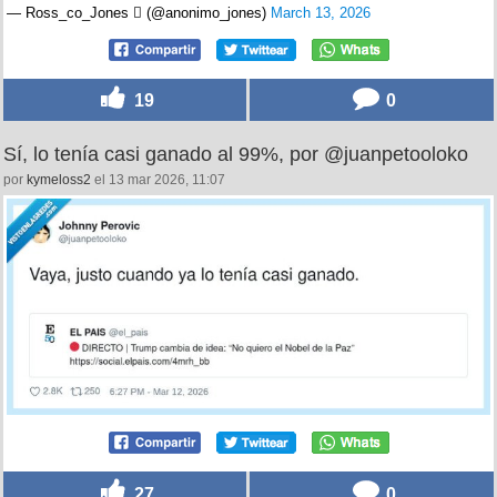
— Ross_co_Jones  (@anonimo_jones)
March 13, 2026
19
0
Sí, lo tenía casi ganado al 99%, por @juanpetooloko
por
kymeloss2
el 13 mar 2026, 11:07