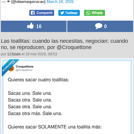
— ☂️ (@oleemequivocao)
March 18, 2026
16
0
Las toallitas: cuando las necesitas, negocian; cuando
no, se reproducen, por @Croquettone
por
123dale
el 18 mar 2026, 09:53