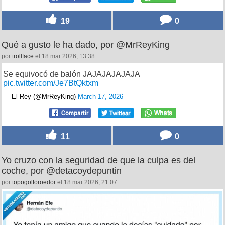
19
0
Qué a gusto le ha dado, por @MrReyKing
por
trollface
el 18 mar 2026, 13:38
Se equivocó de balón JAJAJAJAJAJA
pic.twitter.com/Je7BtQktxm
— El Rey (@MrReyKing)
March 17, 2026
11
0
Yo cruzo con la seguridad de que la culpa es del
coche, por @detacoydepuntin
por
topogolforoedor
el 18 mar 2026, 21:07