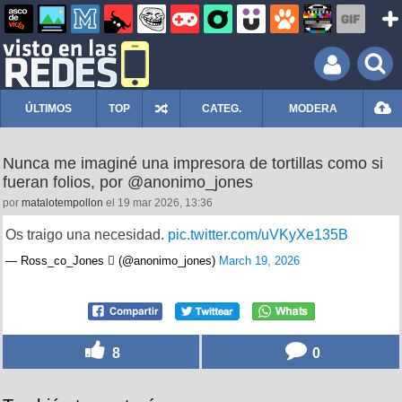
ÚLTIMOS
TOP
CATEG.
MODERA
Nunca me imaginé una impresora de tortillas como si
fueran folios, por @anonimo_jones
por
matalotempollon
el 19 mar 2026, 13:36
Os traigo una necesidad.
pic.twitter.com/uVKyXe135B
— Ross_co_Jones  (@anonimo_jones)
March 19, 2026
8
0