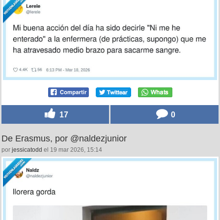
17
0
De Erasmus, por @naldezjunior
por
jessicatodd
el 19 mar 2026, 15:14