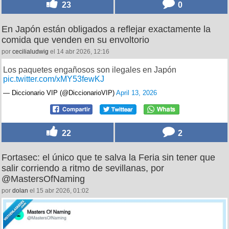
23
0
En Japón están obligados a reflejar exactamente la
comida que venden en su envoltorio
por
cecilialudwig
el 14 abr 2026, 12:16
Los paquetes engañosos son ilegales en Japón
pic.twitter.com/xMY53fewKJ
— Diccionario VIP (@DiccionarioVIP)
April 13, 2026
22
2
Fortasec: el único que te salva la Feria sin tener que
salir corriendo a ritmo de sevillanas, por
@MastersOfNaming
por
dolan
el 15 abr 2026, 01:02