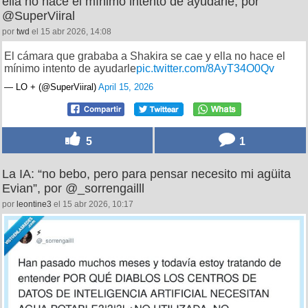
ella no hace el mínimo intento de ayudarle, por
@SuperViiral
por
twd
el 15 abr 2026, 14:08
El cámara que grababa a Shakira se cae y ella no hace el
mínimo intento de ayudarle
pic.twitter.com/8AyT34O0Qv
— LO + (@SuperViiral)
April 15, 2026
5
1
La IA: “no bebo, pero para pensar necesito mi agüita
Evian”, por @_sorrengailll
por
leontine3
el 15 abr 2026, 10:17