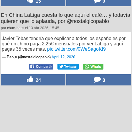
15
0
En China LaLiga cuesta lo que aquí el café… y todavía
quieren que lo aplauda, por @nostalgicopablo
por
chuckbass
el 13 abr 2026, 15:45
Javier Tebas tendría que explicar a todos los españoles por
qué un chino paga 2,25€ mensuales por ver LaLiga y aquí
pagas 35 veces más.
pic.twitter.com/0WeSagoKl9
— Pablø (@nostalgicopablo)
April 12, 2026
24
0