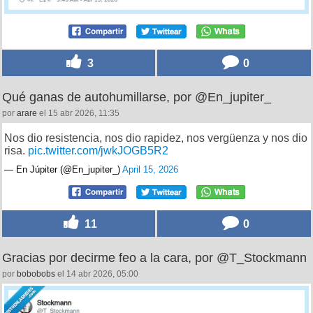
3
0
Qué ganas de autohumillarse, por @En_jupiter_
por
arare
el 15 abr 2026, 11:35
Nos dio resistencia, nos dio rapidez, nos vergüenza y nos dio
risa.
pic.twitter.com/jwkJOGB5R2
— En Júpiter (@En_jupiter_)
April 15, 2026
11
0
Gracias por decirme feo a la cara, por @T_Stockmann
por
bobobobs
el 14 abr 2026, 05:00