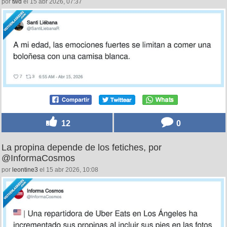
por
twd
el 15 abr 2026, 07:37
12
0
La propina depende de los fetiches, por
@InformaCosmos
por
leontine3
el 15 abr 2026, 10:08