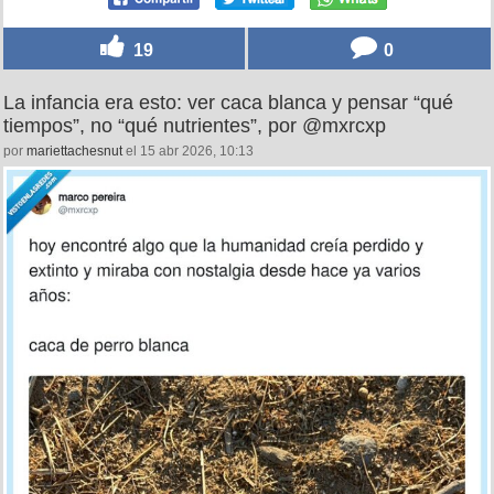
19
0
La infancia era esto: ver caca blanca y pensar “qué
tiempos”, no “qué nutrientes”, por @mxrcxp
por
mariettachesnut
el 15 abr 2026, 10:13