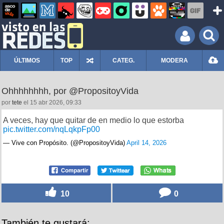
ÚLTIMOS
TOP
CATEG.
MODERA
Ohhhhhhhh, por @PropositoyVida
por
tete
el 15 abr 2026, 09:33
A veces, hay que quitar de en medio lo que estorba
pic.twitter.com/nqLqkpFp00
— Vive con Propósito. (@PropositoyVida)
April 14, 2026
10
0
También te gustará: