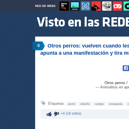
RED DE WEBS
Otros perros: vuelven cuando les 
0
apunta a una manifestación y tira m
Otros perros /
— Animalitos en ap
Etiquetas:
perro
rebaño
campo
escapada
+4 (16 votos)