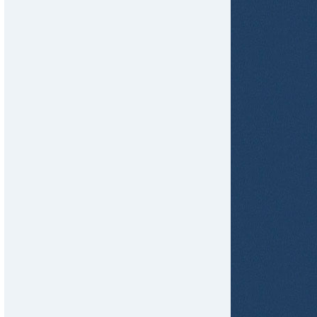
tir
ame