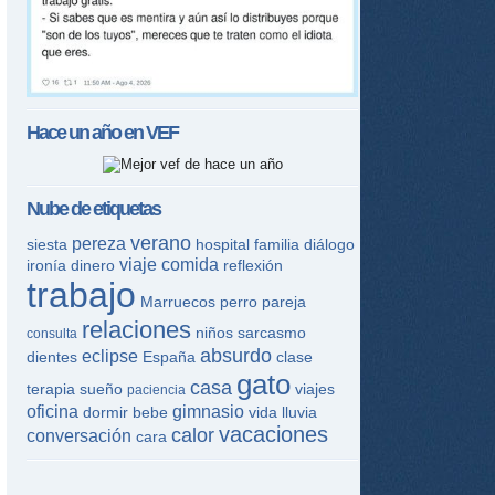
Hace un año en
VEF
Nube de etiquetas
verano
pereza
siesta
hospital
familia
diálogo
viaje
comida
ironía
dinero
reflexión
trabajo
Marruecos
perro
pareja
relaciones
niños
sarcasmo
consulta
absurdo
eclipse
dientes
España
clase
gato
casa
terapia
sueño
viajes
paciencia
oficina
gimnasio
dormir
bebe
vida
lluvia
vacaciones
calor
conversación
cara