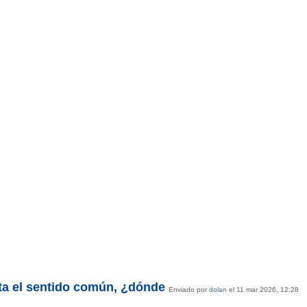
lta el sentido común, ¿dónde
Enviado por
dolan
el 11 mar 2026, 12:28