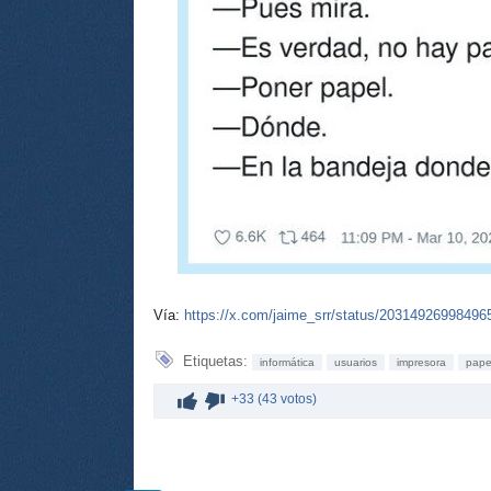
Vía:
https://x.com/jaime_srr/status/20314926998496
Etiquetas:
informática
usuarios
impresora
pape
+33 (43 votos)