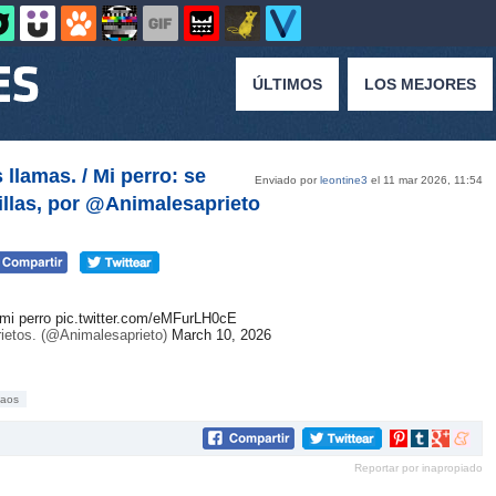
ÚLTIMOS
LOS MEJORES
llamas. / Mi perro: se
Enviado por
leontine3
el 11 mar 2026, 11:54
illas, por @Animalesaprieto
 mi perro
pic.twitter.com/eMFurLH0cE
rietos. (@Animalesaprieto)
March 10, 2026
caos
Compartir
Compartir
Compartir
Compar
en
en
en
en
Reportar por inapropiado
Pinterest
tumblr
Google+
mene