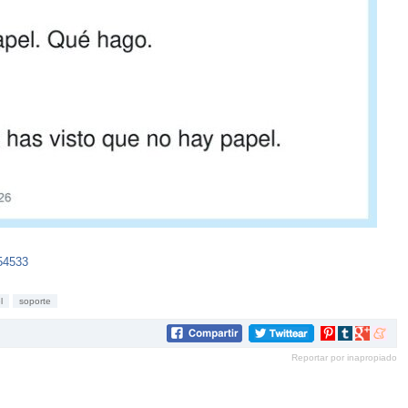
54533
l
soporte
Compartir
Compartir
Compartir
Compar
en
en
en
en
Reportar por inapropiado
Pinterest
tumblr
Google+
mene