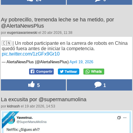
Ay pobrecillo, tremenda leche se ha metido, por
@AlertaNewsPlus
por
eugeniawaniewski
el 20 abr 2026, 11:38
🇨🇳 | Un robot participante en la carrera de robots en China
quedó fuera antes de iniciar la competencia.
pic.twitter.com/1zGFx9Gr10
— AlertaNewsPlus (@AlertaNewsPlus)
April 19, 2026
5
1
La excusita por @supermanumolina
por
kidnash
el 19 abr 2026, 14:53