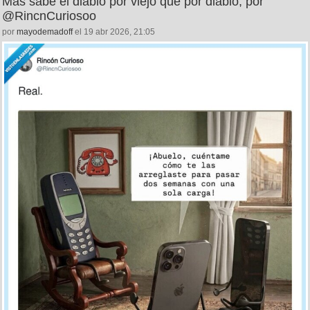
Más sabe el diablo por viejo que por diablo, por
@RincnCuriosoo
por
mayodemadoff
el 19 abr 2026, 21:05