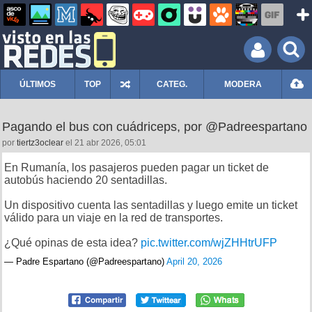
ÚLTIMOS
TOP
CATEG.
MODERA
Pagando el bus con cuádriceps, por @Padreespartano
por
tiertz3oclear
el 21 abr 2026, 05:01
En Rumanía, los pasajeros pueden pagar un ticket de
autobús haciendo 20 sentadillas.
Un dispositivo cuenta las sentadillas y luego emite un ticket
válido para un viaje en la red de transportes.
¿Qué opinas de esta idea?
pic.twitter.com/wjZHHtrUFP
— Padre Espartano (@Padreespartano)
April 20, 2026