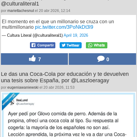
@culturaliteral1
por
mariettachesnut
el 20 abr 2026, 12:14
El momento en el que un millonario se cruza con un
multimillonario
pic.twitter.com/3PoNkDt3l9
— Cultura Literal (@culturaliteral1)
April 19, 2026
7
0
Le das una Coca‑Cola por educación y te devuelven
una tesis sobre España, por @Laszloeragay
por
eugeniawaniewski
el 20 abr 2026, 11:53