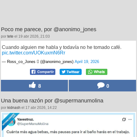
Poco me parece, por @anonimo_jones
por
tete
el 19 abr 2026, 21:03
Cuando alguien me habla y todavía no he tomado café.
pic.twitter.com/UOKuxmN6Rr
— Ross_co_Jones  (@anonimo_jones)
April 19, 2026
8
0
Una buena razón por @supermanumolina
por
kidnash
el 17 abr 2026, 14:22