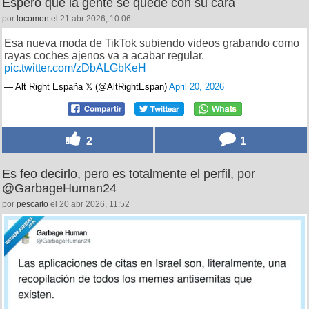
Espero que la gente se quede con su cara
por
locomon
el 21 abr 2026, 10:06
Esa nueva moda de TikTok subiendo videos grabando como
rayas coches ajenos va a acabar regular.
pic.twitter.com/zDbALGbKeH
— Alt Right España 𝕏 (@AltRightEspan)
April 20, 2026
2
1
Es feo decirlo, pero es totalmente el perfil, por
@GarbageHuman24
por
pescaito
el 20 abr 2026, 11:52