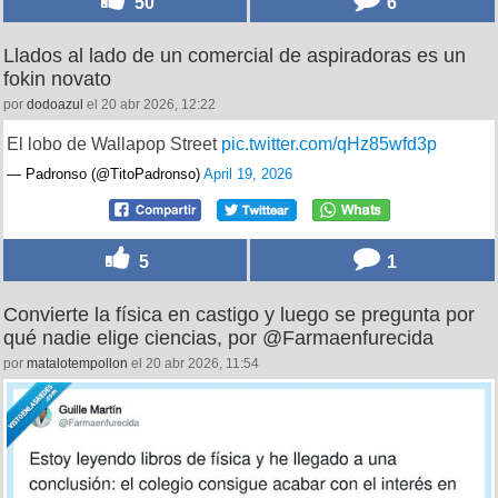
50
6
Llados al lado de un comercial de aspiradoras es un
fokin novato
por
dodoazul
el 20 abr 2026, 12:22
El lobo de Wallapop Street
pic.twitter.com/qHz85wfd3p
— Padronso (@TitoPadronso)
April 19, 2026
5
1
Convierte la física en castigo y luego se pregunta por
qué nadie elige ciencias, por @Farmaenfurecida
por
matalotempollon
el 20 abr 2026, 11:54