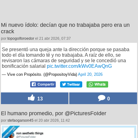
Mi nuevo ídolo: decían que no trabajaba pero era un
crack
por
topogolforoedor
el 21 abr 2026, 07:37
Se presentó una queja ante la dirección porque se pasaba
todo el día tomando té y no trabajaba. A raíz de ello, se
revisaron las cámaras de seguridad y se le concedió una
bonificación salarial
pic.twitter.com/kWv0EAwQnG
— Vive con Propósito. (@PropositoyVida)
April 20, 2026
13
0
El humano promedio, por @PicturesFoIder
por
stefaogarson45
el 20 abr 2026, 11:42