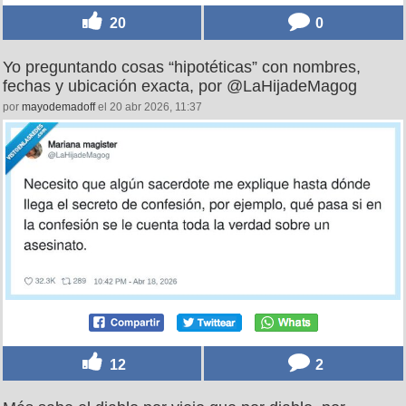
20
0
Yo preguntando cosas “hipotéticas” con nombres,
fechas y ubicación exacta, por @LaHijadeMagog
por
mayodemadoff
el 20 abr 2026, 11:37
12
2