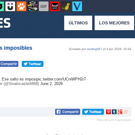
ÚLTIMOS
LOS MEJORES
os imposibles
Enviado por
sesling667
el 3 jun 2026, 10:43
. Ese salto es imposi
pic.twitter.com/UCniWPH2r7
er (@StratocasterM68)
June 2, 2026
Compartir
Compartir
Compartir
Compar
en
en
en
en
Reportar por inapropiado
Pinterest
tumblr
Google+
mene