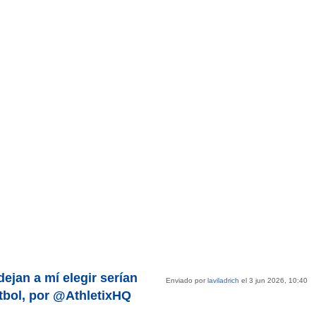
ejan a mí elegir serían
Enviado por
laviladrich
el 3 jun 2026, 10:40
tbol, por @AthletixHQ