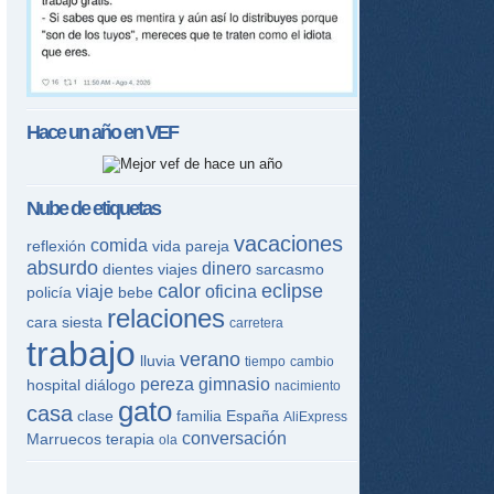
Hace un año en
VEF
Nube de etiquetas
vacaciones
comida
reflexión
vida
pareja
absurdo
dinero
dientes
viajes
sarcasmo
calor
eclipse
viaje
oficina
policía
bebe
relaciones
cara
siesta
carretera
trabajo
verano
lluvia
tiempo
cambio
pereza
gimnasio
hospital
diálogo
nacimiento
gato
casa
clase
familia
España
AliExpress
conversación
Marruecos
terapia
ola