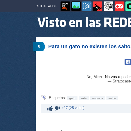
RED DE WEBS
Para un gato no existen los salt
0
-No, Michi. No vas a poder
— Stratocast
Etiquetas:
gato
salto
esquina
techo
+17 (25 votos)