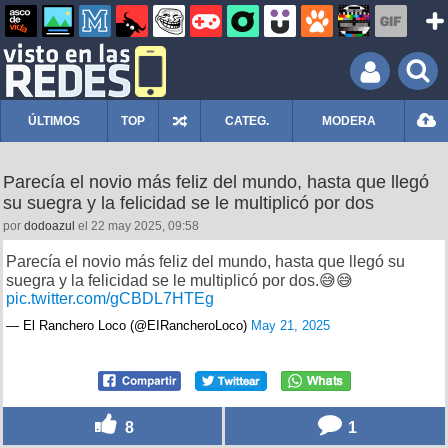
ÚLTIMOS
TOP
CATEG.
MODERA
Parecía el novio más feliz del mundo, hasta que llegó
su suegra y la felicidad se le multiplicó por dos
por
dodoazul
el 22 may 2025, 09:58
Parecía el novio más feliz del mundo, hasta que llegó su
suegra y la felicidad se le multiplicó por dos.😅😅
pic.twitter.com/gCBDL7HTEg
— El Ranchero Loco (@EIRancheroLoco)
May 21, 2025
8
1