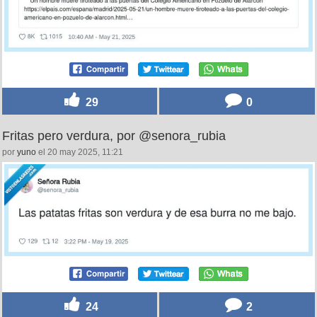
29
0
Fritas pero verdura, por @senora_rubia
por
yuno
el 20 may 2025, 11:21
24
2