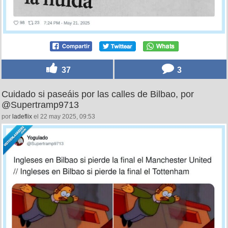
37
3
Cuidado si paseáis por las calles de Bilbao, por
@Supertramp9713
por
ladeflix
el 22 may 2025, 09:53