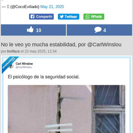
— ‏️ٓ‏️ (@CocoExiliado)
May 21, 2025
10
4
No le veo yo mucha estabilidad, por @CarlWinslou
por
trollface
el 22 may 2025, 12:34