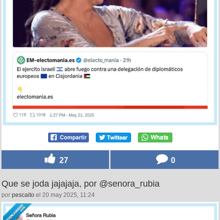
27
0
Que se joda jajajaja, por @senora_rubia
por
pescaito
el 20 may 2025, 11:24