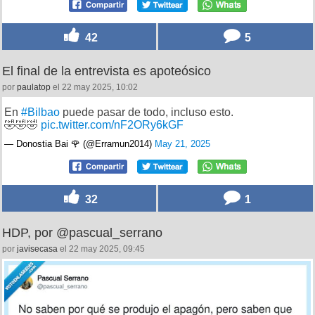
42
5
El final de la entrevista es apoteósico
por
paulatop
el 22 may 2025, 10:02
En
#Bilbao
puede pasar de todo, incluso esto.
🤣🤣🤣
pic.twitter.com/nF2ORy6kGF
— Donostia Bai 🌹 (@Erramun2014)
May 21, 2025
32
1
HDP, por @pascual_serrano
por
javisecasa
el 22 may 2025, 09:45