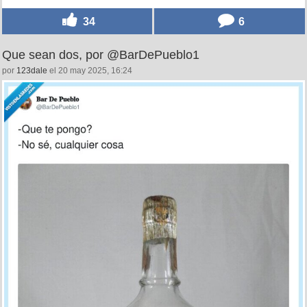
34
6
Que sean dos, por @BarDePueblo1
por
123dale
el 20 may 2025, 16:24