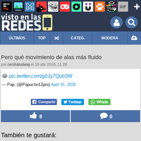
ÚLTIMOS
TOP
CATEG.
MODERA
Pero qué movimiento de alas más fluido
por
cecilialudwig
el 16 abr 2026, 11:28
😂
pic.twitter.com/g0Jy7Qub3W
— Pap. (@Papucho12pro)
April 15, 2026
8
0
También te gustará: