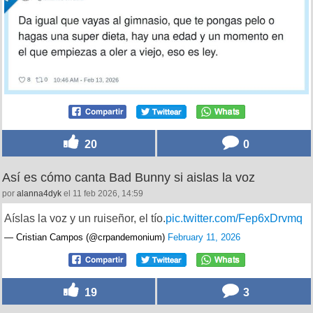
20
0
Así es cómo canta Bad Bunny si aislas la voz
por
alanna4dyk
el 11 feb 2026, 14:59
Aíslas la voz y un ruiseñor, el tío.
pic.twitter.com/Fep6xDrvmq
— Cristian Campos (@crpandemonium)
February 11, 2026
19
3