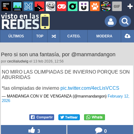
ÚLTIMOS
TOP
CATEG.
MODERA
Pero si son una fantasía, por @manmandangon
por
cecilialudwig
el 13 feb 2026, 12:56
NO MIRO LAS OLIMPIADAS DE INVIERNO PORQUE SON
ABURRIDAS
*las olimpiadas de invierno
pic.twitter.com/4ecLisVCCS
— MANDANGA CON V DE VENGANZA (@manmandangon)
February 12,
2026
3
0