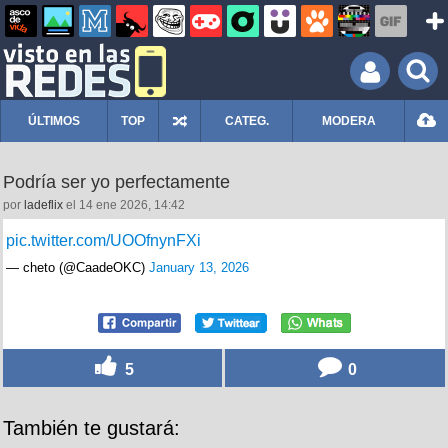
ÚLTIMOS
TOP
CATEG.
MODERA
Podría ser yo perfectamente
por
ladeflix
el 14 ene 2026, 14:42
pic.twitter.com/UOOfnynFXi
— cheto (@CaadeOKC)
January 13, 2026
5
0
También te gustará: