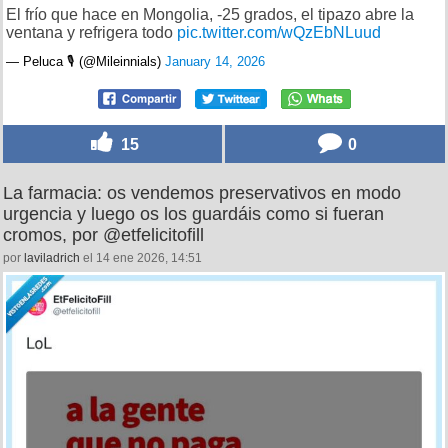
El frío que hace en Mongolia, -25 grados, el tipazo abre la
ventana y refrigera todo
pic.twitter.com/wQzEbNLuud
— Peluca 🎙️ (@Mileinnials)
January 14, 2026
15
0
La farmacia: os vendemos preservativos en modo
urgencia y luego os los guardáis como si fueran
cromos, por @etfelicitofill
por
laviladrich
el 14 ene 2026, 14:51