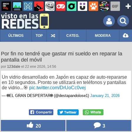
ÚLTIMOS
TOP
CATEG.
MODERA
Por fin no tendré que gastar mi sueldo en reparar la
pantalla del móvil
por
123dale
el 22 ene 2026, 14:56
Un vidrio desarrollado en Japón es capaz de auto-repararse
en 10 segundos. Pronto se utilizará en teléfonos y pantallas
de vidrio...🎯
pic.twitter.com/DrUoCc0vej
— 🌐EL GRAN DESPERTAR🌐 (@destapandolose1)
January 21, 2026
20
3