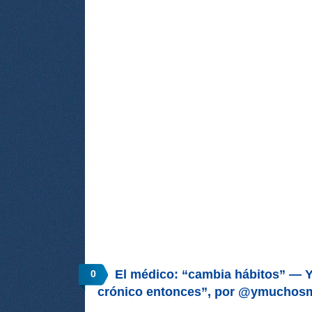
El médico: “cambia hábitos” — Yo
0
crónico entonces”, por @ymucho