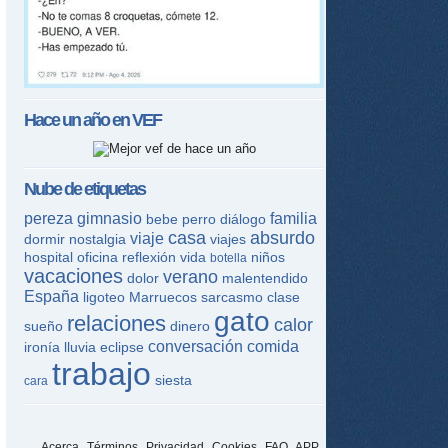
Hace un año en
VEF
Nube de etiquetas
pereza
gimnasio
familia
bebe
perro
diálogo
casa
absurdo
viaje
dormir
nostalgia
viajes
hospital
oficina
reflexión
vida
niños
botella
vacaciones
verano
dolor
malentendido
España
ligoteo
Marruecos
sarcasmo
clase
gato
relaciones
calor
sueño
dinero
conversación
comida
ironía
lluvia
eclipse
trabajo
siesta
cara
Acerca
Términos
Privacidad
Cookies
FAQ
APP