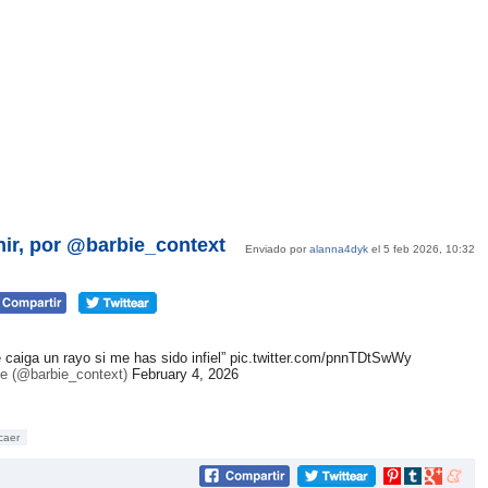
enir, por @barbie_context
Enviado por
alanna4dyk
el 5 feb 2026, 10:32
 caiga un rayo si me has sido infiel”
pic.twitter.com/pnnTDtSwWy
e (@barbie_context)
February 4, 2026
caer
Compartir
Compartir
Compartir
Compar