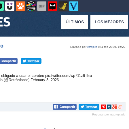
ÚLTIMOS
LOS MEJORES
do
Enviado por
errejota
el 4 feb 2026, 15:22
obligado a usar el cerebro
pic.twitter.com/wp711z6TEu
do (@RetrAshado)
February 3, 2026
Compartir
Compartir
Compartir
Compar
en
en
en
en
Reportar por inapropiado
Pinterest
tumblr
Google+
mene