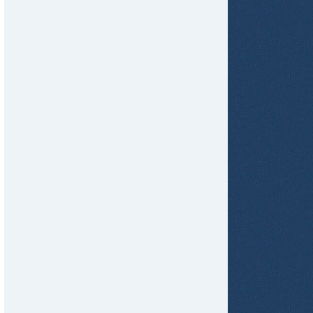
tir
ame