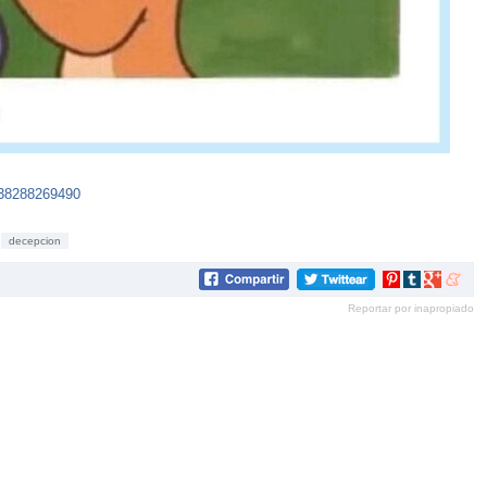
238288269490
decepcion
Compartir
Compartir
Compartir
Compar
en
en
en
en
Reportar por inapropiado
Pinterest
tumblr
Google+
mene