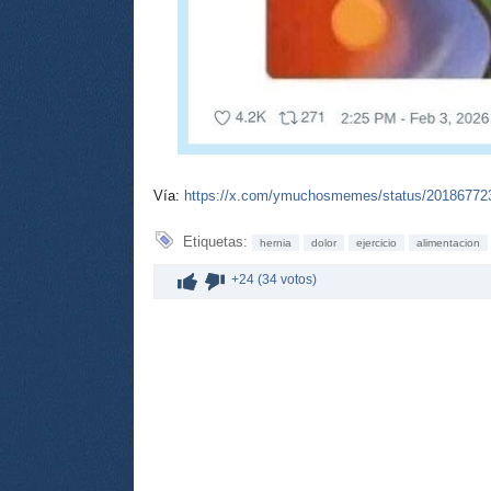
Vía:
https://x.com/ymuchosmemes/status/2018677
Etiquetas:
hernia
dolor
ejercicio
alimentacion
+24 (34 votos)