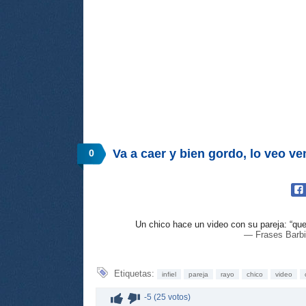
Va a caer y bien gordo, lo veo v
0
Un chico hace un video con su pareja: “que
— Frases Barbi
Etiquetas:
infiel
pareja
rayo
chico
video
-5 (25 votos)