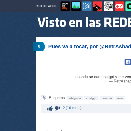
RED DE WEBS
Pues va a tocar, por @RetrAsha
0
cuando se cae chatgpt y me veo 
— RetrAsha
Etiquetas:
obligado
chatgpt
cerebro
usar
-2 (16 votos)