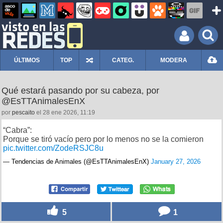
ÚLTIMOS
TOP
CATEG.
MODERA
Qué estará pasando por su cabeza, por
@EsTTAnimalesEnX
por
pescaito
el 28 ene 2026, 11:19
“Cabra”:
Porque se tiró vacío pero por lo menos no se la comieron
pic.twitter.com/ZodeRSJC8u
— Tendencias de Animales (@EsTTAnimalesEnX)
January 27, 2026
5
1