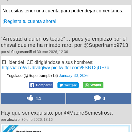
Necesitas tener una cuenta para poder dejar comentarios.
¡Registra tu cuenta ahora!
“Arrestad a quien os toque”… pues yo empiezo por el
chaval que me ha mirado raro, por @Supertramp9713
por
stefaogarson45
el 30 ene 2026, 12:36
El líder del ICE dirigiéndose a sus hombres:
https://t.co/wTJbvdqtwv
pic.twitter.com/8SBT3jUFzo
— Yogulado (@Supertramp9713)
January 30, 2026
14
0
Hay que ser exquisito, por @MadreSemestrosa
por
alexia
el 30 ene 2026, 13:16