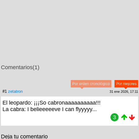
Comentarios
(1)
Por orden cronológico
Por mejores
#1
zetatron
31 ene 2026, 17:11
El leopardo: ¡¡¡So cabronaaaaaaaaaa!!!
La cabra: I belieeeeeve I can flyyyyy...
3
Deja tu comentario