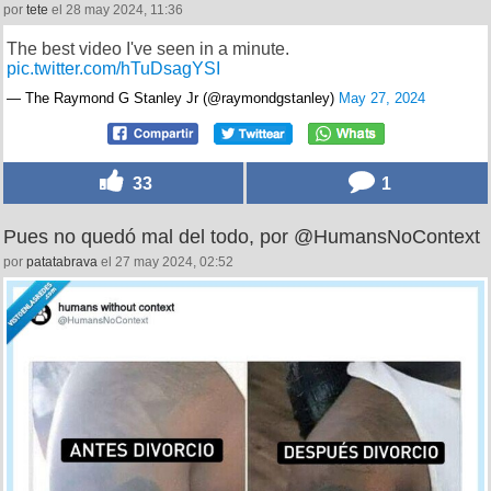
por
tete
el 28 may 2024, 11:36
The best video I've seen in a minute.
pic.twitter.com/hTuDsagYSI
— The Raymond G Stanley Jr (@raymondgstanley)
May 27, 2024
33
1
Pues no quedó mal del todo, por @HumansNoContext
por
patatabrava
el 27 may 2024, 02:52