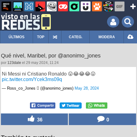
ÚLTIMOS
TOP
CATEG.
MODERA
Qué nivel, Maribel, por @anonimo_jones
por
123dale
el 29 may 2024, 11:24
Ni Messi ni Cristiano Ronaldo 😛😂😂😂😛
pic.twitter.com/Ycek3ms09q
— Ross_co_Jones  (@anonimo_jones)
May 28, 2024
36
0