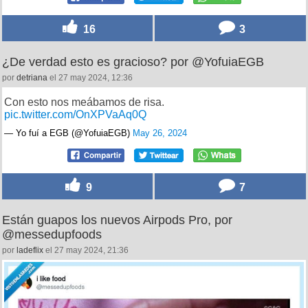
16
3
¿De verdad esto es gracioso? por @YofuiaEGB
por
detriana
el 27 may 2024, 12:36
Con esto nos meábamos de risa.
pic.twitter.com/OnXPVaAq0Q
— Yo fuí a EGB (@YofuiaEGB)
May 26, 2024
9
7
Están guapos los nuevos Airpods Pro, por
@messedupfoods
por
ladeflix
el 27 may 2024, 21:36