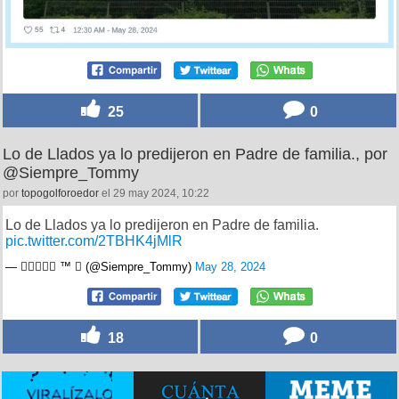
25
0
Lo de Llados ya lo predijeron en Padre de familia., por
@Siempre_Tommy
por
topogolforoedor
el 29 may 2024, 10:22
Lo de Llados ya lo predijeron en Padre de familia.
pic.twitter.com/2TBHK4jMlR
— 𝕋𝕠𝕞𝕞𝕪 ™  (@Siempre_Tommy)
May 28, 2024
18
0