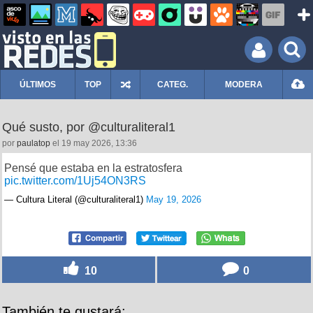
ÚLTIMOS
TOP
CATEG.
MODERA
Qué susto, por @culturaliteral1
por
paulatop
el 19 may 2026, 13:36
Pensé que estaba en la estratosfera
pic.twitter.com/1Uj54ON3RS
— Cultura Literal (@culturaliteral1)
May 19, 2026
10
0
También te gustará: