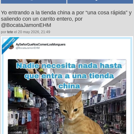
Yo entrando a la tienda china a por “una cosa rápida” y
saliendo con un carrito entero, por
@BocataJamonEHM
por
tete
el 20 may 2026, 21:49