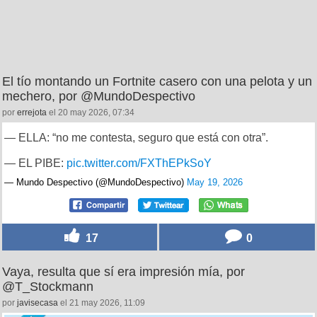
El tío montando un Fortnite casero con una pelota y un
mechero, por @MundoDespectivo
por
errejota
el 20 may 2026, 07:34
— ELLA: “no me contesta, seguro que está con otra”.
— EL PIBE:
pic.twitter.com/FXThEPkSoY
— Mundo Despectivo (@MundoDespectivo)
May 19, 2026
17
0
Vaya, resulta que sí era impresión mía, por
@T_Stockmann
por
javisecasa
el 21 may 2026, 11:09