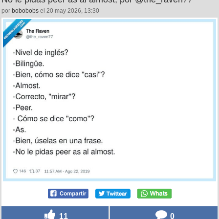
por
bobobobs
el 20 may 2026, 13:30
11
0