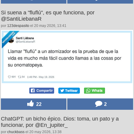
Si suena a "fluflú", es que funciona, por
@SantiLiebanaR
por
123despasito
el 20 may 2026, 13:41
22
2
ChatGPT: un bicho épico. Dios: toma, un pato y a
funcionar, por @En_jupiter_
por
chuckbass
el 20 may 2026, 13:38