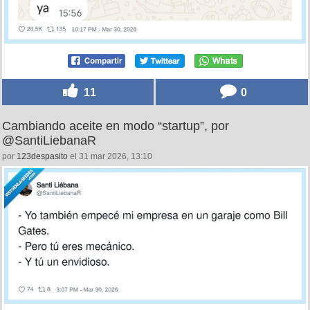
11
0
Cambiando aceite en modo “startup”, por
@SantiLiebanaR
por
123despasito
el 31 mar 2026, 13:10