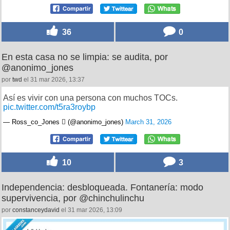
36
0
En esta casa no se limpia: se audita, por
@anonimo_jones
por
twd
el 31 mar 2026, 13:37
Así es vivir con una persona con muchos TOCs.
pic.twitter.com/t5ra3roybp
— Ross_co_Jones  (@anonimo_jones)
March 31, 2026
10
3
Independencia: desbloqueada. Fontanería: modo
supervivencia, por @chinchulinchu
por
constanceydavid
el 31 mar 2026, 13:09