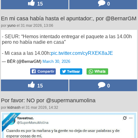
15
0
En mi casa había hasta el apuntador:, por @BernarGM
por
yuno
el 31 mar 2026, 13:06
- SEUR: “Hemos intentado entregar el paquete a las 14.00h
pero no había nadie en casa”
- Mi casa a las 14.00h:
pic.twitter.com/cyRXEK8aJE
— BĒR (@BernarGM)
March 30, 2026
15
0
Por favor: NO por @supermanumolina
por
kidnash
el 31 mar 2026, 14:32