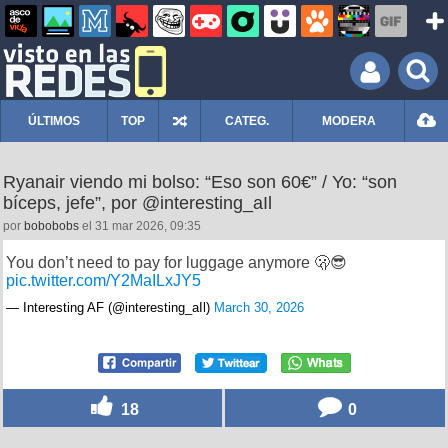
ÚLTIMOS
TOP
CATEG.
MODERA
Ryanair viendo mi bolso: “Eso son 60€” / Yo: “son
bíceps, jefe”, por @interesting_aIl
por
bobobobs
el 31 mar 2026, 09:35
You don’t need to pay for luggage anymore 🫢😎
pic.twitter.com/Y2MaILxJY5
— Interesting AF (@interesting_aIl)
March 30, 2026
18
0