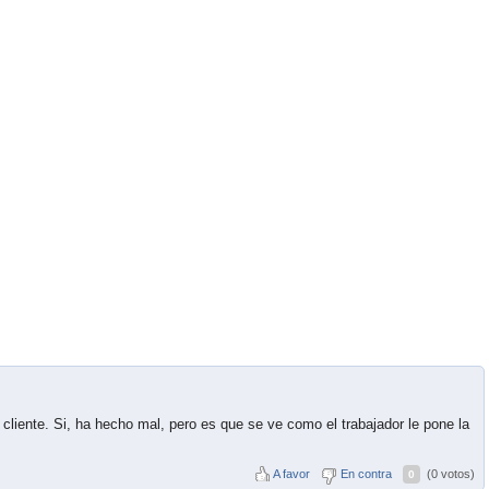
 cliente. Si, ha hecho mal, pero es que se ve como el trabajador le pone la
A favor
En contra
(0 votos)
0