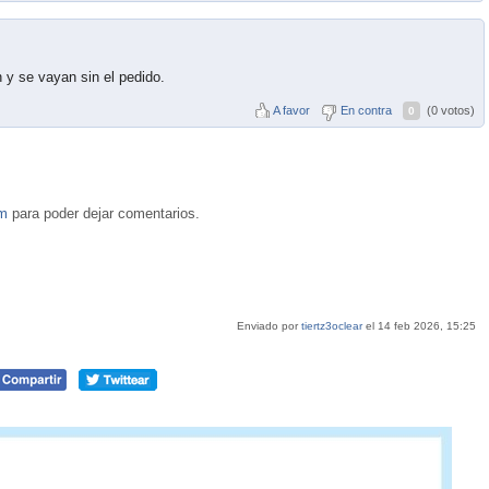
 y se vayan sin el pedido.
A favor
En contra
(0 votos)
0
om
para poder dejar comentarios.
Enviado por
tiertz3oclear
el 14 feb 2026, 15:25