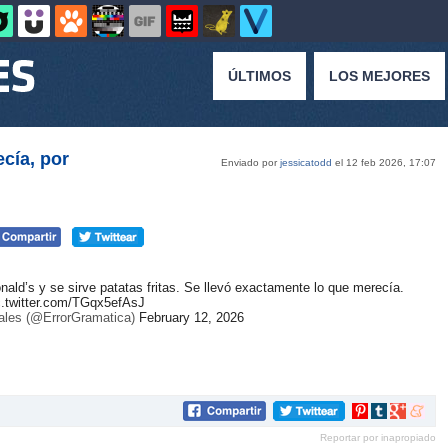
ÚLTIMOS
LOS MEJORES
cía, por
Enviado por
jessicatodd
el 12 feb 2026, 17:07
ald’s y se sirve patatas fritas. Se llevó exactamente lo que merecía.
c.twitter.com/TGqx5efAsJ
ales (@ErrorGramatica)
February 12, 2026
Compartir
Compartir
Compartir
Compar
en
en
en
en
Reportar por inapropiado
Pinterest
tumblr
Google+
mene