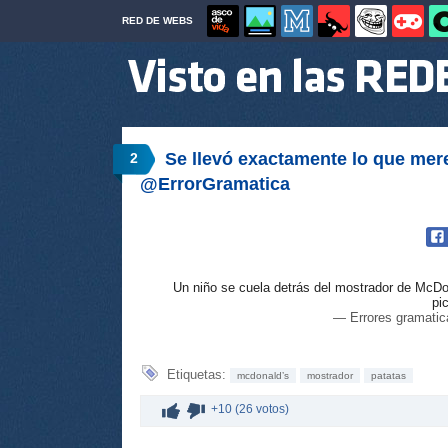
RED DE WEBS
Se llevó exactamente lo que mere
2
@ErrorGramatica
Un niño se cuela detrás del mostrador de McDon
pi
— Errores gramatic
Etiquetas:
mcdonald’s
mostrador
patatas
+10 (26 votos)