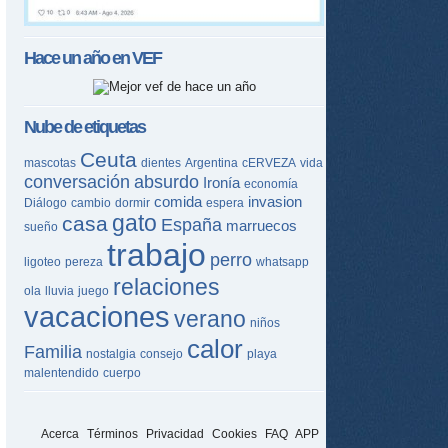
Hace un año en
VEF
Nube de etiquetas
Ceuta
mascotas
dientes
Argentina
cERVEZA
vida
conversación
absurdo
Ironía
economía
comida
invasion
Diálogo
cambio
dormir
espera
gato
casa
España
marruecos
sueño
trabajo
perro
ligoteo
pereza
whatsapp
relaciones
ola
lluvia
juego
vacaciones
verano
niños
calor
Familia
nostalgia
consejo
playa
malentendido
cuerpo
Acerca
Términos
Privacidad
Cookies
FAQ
APP