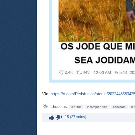
Vía:
https://x.com/Redsfusion/status/202244568342
Etiquetas:
lentitud
incomprendido
caminata
ret
-15 (27 votos)