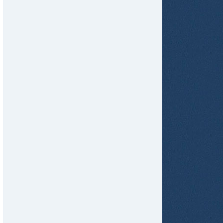
tir
ame