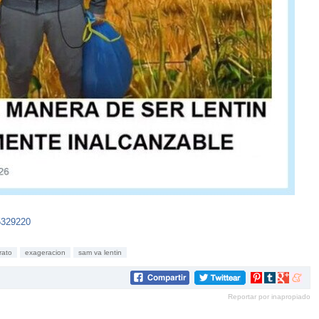
5329220
rato
exageracion
sam va lentin
Compartir
Compartir
Compartir
Compar
en
en
en
en
Reportar por inapropiado
Pinterest
tumblr
Google+
mene