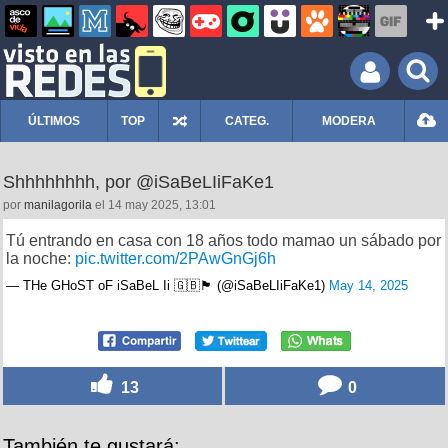
ÚLTIMOS
TOP
CATEG.
MODERA
Shhhhhhhh, por @iSaBeLIiFaKe1
por
manilagorila
el 14 may 2025, 13:01
Tú entrando en casa con 18 años todo mamao un sábado por
la noche:
pic.twitter.com/2PAwGnGj6h
— THe GHoST oF iSaBeL Ii 🇬🇧🏴󠁧󠁢󠁥󠁮󠁧󠁿 (@iSaBeLIiFaKe1)
May 14, 2025
13
0
También te gustará: