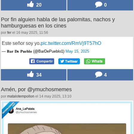
20
0
Por fin alguien habla de las palomitas, nachos y
hamburguesas en los cines
por
fer
el 16 may 2025, 11:56
Este señor soy yo.
pic.twitter.com/RmVj9T57hO
— 𝐁𝐚𝐫 𝐃𝐞 𝐏𝐮𝐞𝐛𝐥𝐨 (@BarDePueblo1)
May 15, 2025
34
4
Amén, por @ymuchosmemes
por
matalotempollon
el 14 may 2025, 13:10