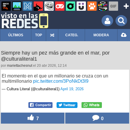
ÚLTIMOS
TOP
CATEG.
MODERA
Siempre hay un pez más grande en el mar, por
@culturaliteral1
por
mariettachesnut
el 20 abr 2026, 12:14
El momento en el que un millonario se cruza con un
multimillonario
pic.twitter.com/3PoNkDt3l9
— Cultura Literal (@culturaliteral1)
April 19, 2026
7
0