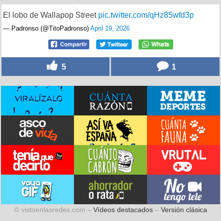
El lobo de Wallapop Street
pic.twitter.com/qHz85wfd3p
— Padronso (@TitoPadronso)
April 19, 2026
5
1
© vistoenlasredes.com –
Vídeos destacados
–
Versión clásica