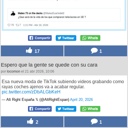
17
1
Espero que la gente se quede con su cara
por
locomon
el 21 abr 2026, 10:06
Esa nueva moda de TikTok subiendo videos grabando como
rayas coches ajenos va a acabar regular.
pic.twitter.com/zDbALGbKeH
— Alt Right España 𝕏 (@AltRightEspan)
April 20, 2026
2
1