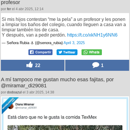
profesor
por
fer
el 4 abr 2025, 12:14
Si mis hijos contestan “me la pela” a un profesor y les ponen
a limpiar los baños del colegio, cuando lleguen a casa van a
limpiar también los de casa.
Y después, van a pedir perdón.
https://t.co/xkNH1y6NN6
— Señora Rubia ⚓️ (@senora_rubia)
April 3, 2025
22
1
A mí tampoco me gustan mucho esas fajitas, por
@miramar_di29081
por
dodoazul
el 3 abr 2025, 14:38