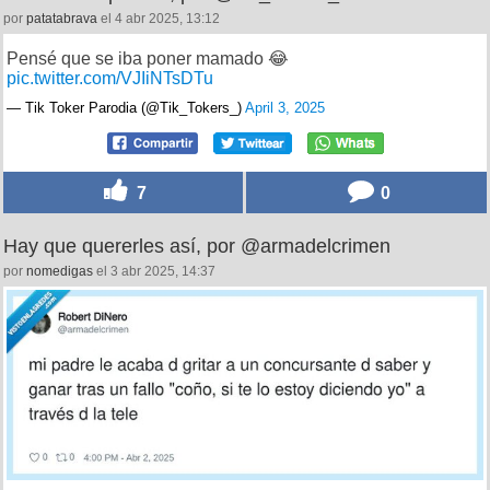
por
patatabrava
el 4 abr 2025, 13:12
Pensé que se iba poner mamado 😂
pic.twitter.com/VJIiNTsDTu
— Tik Toker Parodia (@Tik_Tokers_)
April 3, 2025
7
0
Hay que quererles así, por @armadelcrimen
por
nomedigas
el 3 abr 2025, 14:37