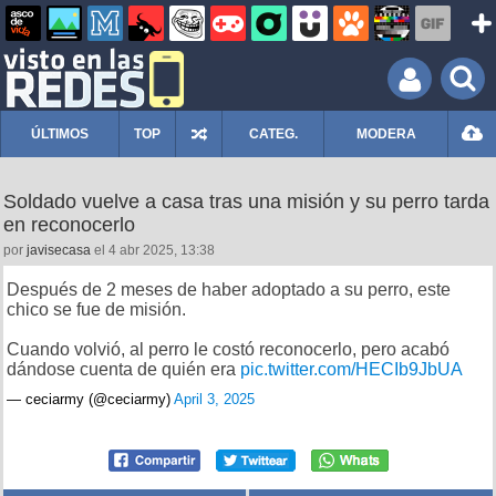
ÚLTIMOS
TOP
CATEG.
MODERA
Soldado vuelve a casa tras una misión y su perro tarda
en reconocerlo
por
javisecasa
el 4 abr 2025, 13:38
Después de 2 meses de haber adoptado a su perro, este
chico se fue de misión.
Cuando volvió, al perro le costó reconocerlo, pero acabó
dándose cuenta de quién era
pic.twitter.com/HECIb9JbUA
— ceciarmy (@ceciarmy)
April 3, 2025