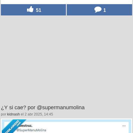
51
1
¿Y si cae? por @supermanumolina
por
kidnash
el 2 abr 2025, 14:45