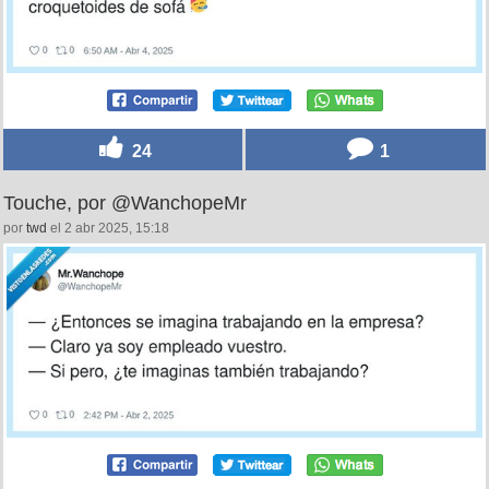
24
1
Touche, por @WanchopeMr
por
twd
el 2 abr 2025, 15:18