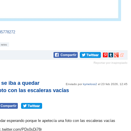
85778272
retro
Compartir
Compartir
Compartir
Compar
en
en
en
en
Reportar por inapropiado
Pinterest
tumblr
Google+
mene
se iba a quedar
Enviado por
kymeloss2
el 23 feb 2026, 12:45
dar esperando porque le apetecía una foto con las escaleras vacías
c.twitter.com/PDs0sDj78r