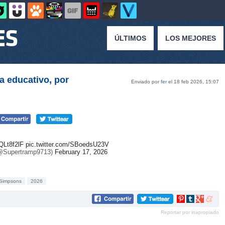
ÚLTIMOS
LOS MEJORES
a educativo, por
Enviado por
fer
el 18 feb 2026, 15:07
QLt8f2lF
pic.twitter.com/SBoedsU23V
@Supertramp9713)
February 17, 2026
Simpsons
2026
Compartir
Compartir
Compartir
Compar
en
en
en
en
Reportar por inapropiado
Pinterest
tumblr
Google+
mene