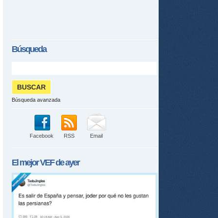
Búsqueda
Búsqueda avanzada
Facebook
RSS
Email
El mejor
VEF
de ayer