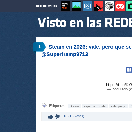
RED DE WEBS
Steam en 2026: vale, pero que se
1
@Supertramp9713
https://t.co/DY
— Yogulado (
Etiquetas:
Steam
espermatozoide
videojuego
-13 (15 votos)