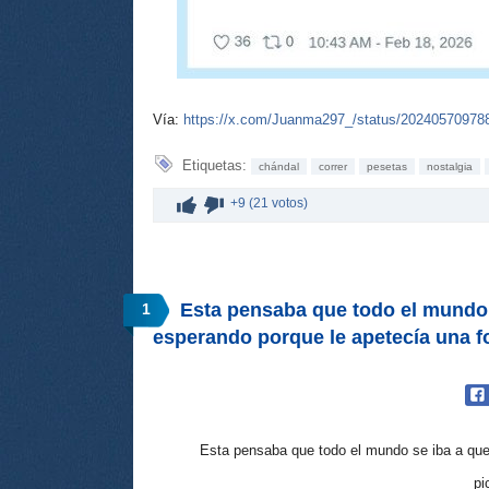
Vía:
https://x.com/Juanma297_/status/20240570978
Etiquetas:
chándal
correr
pesetas
nostalgia
+9 (21 votos)
Esta pensaba que todo el mundo 
1
Esta pensaba que todo el mundo se iba a que
pi