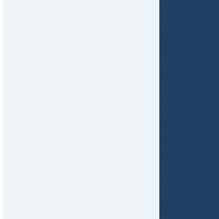
tir
ame