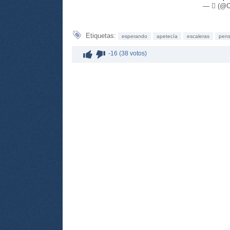
— ️ٓ‏️
Etiquetas:
esperando
apetecía
escaleras
pen
-16 (38 votos)