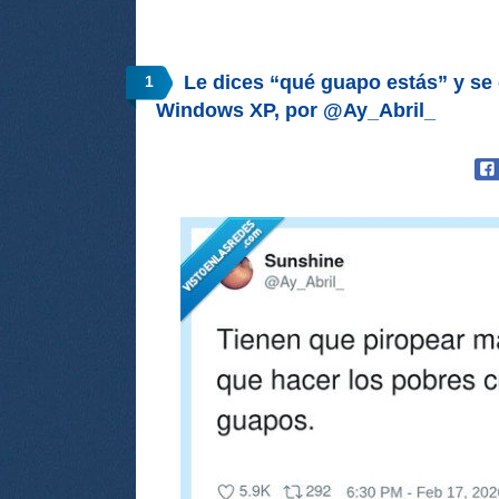
Le dices “qué guapo estás” y s
1
Windows XP, por @Ay_Abril_