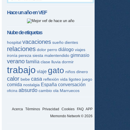
Hace un año en
VEF
Nube de etiquetas
vacaciones
hospital
sueño
dientes
relaciones
diálogo
dolor
perro
viajes
gimnasio
ironía
pereza
siesta
malentendido
verano
familia
clase
lluvia
dormir
trabajo
gato
viaje
niños
dinero
calor
casa
bebe
reflexión
vida
ligoteo
juego
comida
España
conversación
nostalgia
absurdo
cambio
ola
Marruecos
oficina
Acerca
Términos
Privacidad
Cookies
FAQ
APP
Memondo Network © 2026