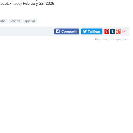
‏ (@CocoExiliado)
February 22, 2026
saba
vacías
quedar
Compartir
Compartir
Compartir
Compar
en
en
en
en
Reportar por inapropiado
Pinterest
tumblr
Google+
mene