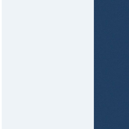
tir
ame