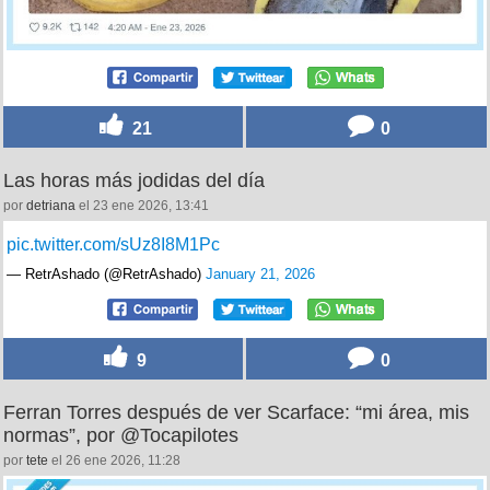
21
0
Las horas más jodidas del día
por
detriana
el 23 ene 2026, 13:41
pic.twitter.com/sUz8I8M1Pc
— RetrAshado (@RetrAshado)
January 21, 2026
9
0
Ferran Torres después de ver Scarface: “mi área, mis
normas”, por @Tocapilotes
por
tete
el 26 ene 2026, 11:28