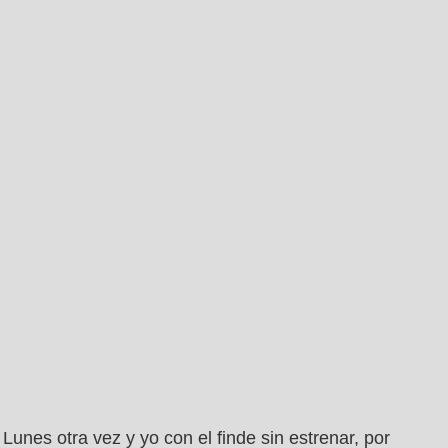
Lunes otra vez y yo con el finde sin estrenar, por