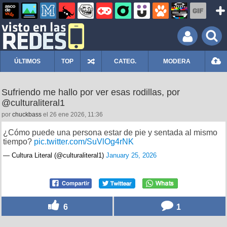
ÚLTIMOS
TOP
CATEG.
MODERA
Sufriendo me hallo por ver esas rodillas, por
@culturaliteral1
por
chuckbass
el 26 ene 2026, 11:36
¿Cómo puede una persona estar de pie y sentada al mismo
tiempo?
pic.twitter.com/SuVlOg4rNK
— Cultura Literal (@culturaliteral1)
January 25, 2026
6
1