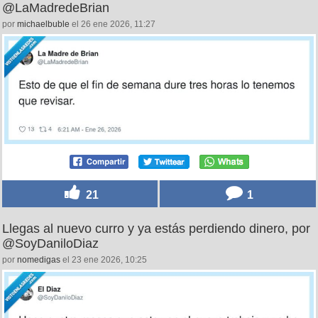
@LaMadredeBrian
por
michaelbuble
el 26 ene 2026, 11:27
21
1
Llegas al nuevo curro y ya estás perdiendo dinero, por
@SoyDaniloDiaz
por
nomedigas
el 23 ene 2026, 10:25