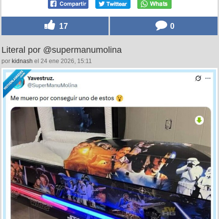
17
0
Literal por @supermanumolina
por
kidnash
el 24 ene 2026, 15:11