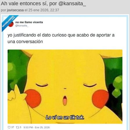
Ah vale entonces sí, por @kansaita_
por
javisecasa
el 25 ene 2026, 22:37