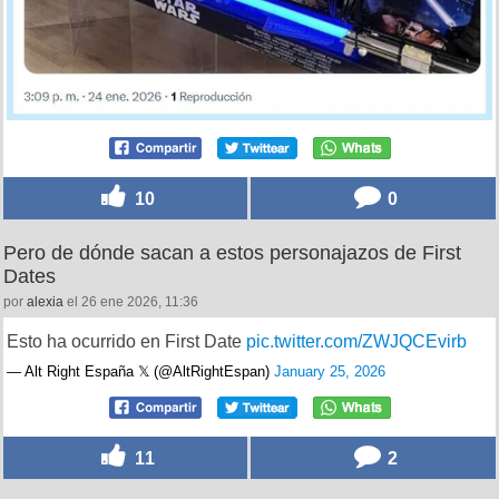
10
0
Pero de dónde sacan a estos personajazos de First
Dates
por
alexia
el 26 ene 2026, 11:36
Esto ha ocurrido en First Date
pic.twitter.com/ZWJQCEvirb
— Alt Right España 𝕏 (@AltRightEspan)
January 25, 2026
11
2