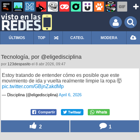
ÚLTIMOS
TOP
CATEG.
MODERA
Tecnología, por @eligedisciplina
por
123despasito
el 8 abr 2026, 09:47
Estoy tratando de entender cómo es posible que este
movimiento de ida y vuelta realmente limpie la ropa 🤯
pic.twitter.com/GBjnZakdMp
— Disciplina (@eligedisciplina)
April 6, 2026
2
1