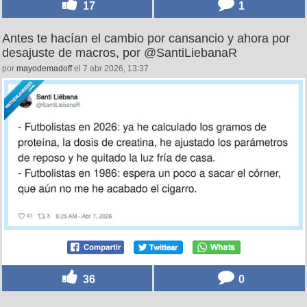
17
1
Antes te hacían el cambio por cansancio y ahora por
desajuste de macros, por @SantiLiebanaR
por
mayodemadoff
el 7 abr 2026, 13:37
36
0