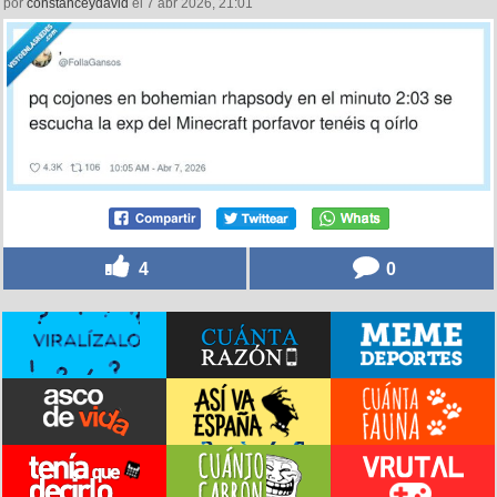
por
constanceydavid
el 7 abr 2026, 21:01
4
0