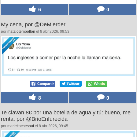
6
0
My cena, por @DeMierder
por
matalotempollon
el 8 abr 2026, 09:53
8
0
Te clavan 8€ por una botella de agua y tú: bueno, me
renta, por @BrioEnfurecida
por
mariettachesnut
el 8 abr 2026, 09:45